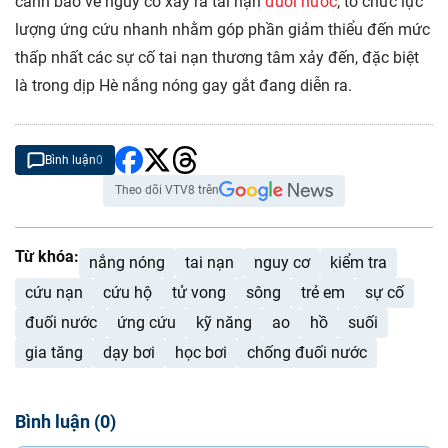
cảnh báo về nguy cơ xảy ra tai nạn
đuối nước
, tổ chức lực
lượng ứng cứu nhanh nhằm góp phần giảm thiểu đến mức
thấp nhất các sự cố tai nạn thương tâm xảy đến, đặc biệt
là trong dịp Hè nắng nóng gay gắt đang diễn ra.
Bình luận
0
Theo dõi VTV8 trên
Từ khóa:
nắng nóng
tai nạn
nguy cơ
kiểm tra
cứu nạn
cứu hộ
tử vong
sông
trẻ em
sự cố
đuối nước
ứng cứu
kỹ năng
ao
hồ
suối
gia tăng
dạy bơi
học bơi
chống đuối nước
Bình luận
(
0
)