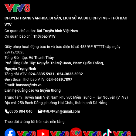
CHUYÊN TRANG VĂN HÓA, DI SẢN, LỊCH SỬ VÀ DU LỊCH VTV8 - THỜI BÁO
VTV
Cơ quan chủ quản:
Đài Truyền hình Việt Nam
Cơ quan báo chí:
Thời báo VTV
Giấy phép hoạt động báo in và báo điện tử số 483/GP-BTTTT cấp ngày
29/12/2023
Tổng Biên tập:
Vũ Thanh Thủy
Phó Tổng Biên Tập:
Nguyễn Thị Mỹ Hạnh
,
Phạm Quốc Thắng
,
Nguyễn Trọng Ninh
Tổng đài VTV:
024-3835.5931
-
024-3835.5932
Ðiện thoại Thời báo VTV:
024-6689.7897
Email:
toasoan@vtv.vn
Liên hệ quảng cáo và truyền thông
Trung tâm Truyền hình Việt Nam khu vực Miền Trung – Tây Nguyên (VTV8)
Địa chỉ: 258 Bạch Đằng, phường Hải Châu, thành phố Đà Nẵng
0905 884 040
vtv8.vtv.vn@gmail.com
Theo dõi chúng tôi trên các nền tảng