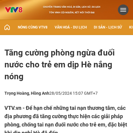
CHUYÊN TRANG VĂN HOÁ, DI SẢN, LỊCH SỬ, DU LỊCH
TÔN VINH CỘI NGUỒN, KẾT NỐI THỜI ĐẠI
NÓNG CÙNG VTV8
VĂN HOÁ - DU LỊCH
DI SẢN - LỊCH SỬ
KI
Tăng cường phòng ngừa đuối
nước cho trẻ em dịp Hè nắng
nóng
Trọng Hoàng, Hồng Anh
28/05/2024 15:07 GMT+7
VTV.vn - Để hạn chế những tai nạn thương tâm, các
địa phương đã tăng cường thực hiện các giải pháp
phòng, chống tai nạn đuối nước cho trẻ em, đặc biệt
khi dịp nghỉ Hè đã đến.