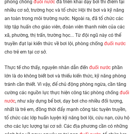
phòng chống
đuối nước
đã triển khai dạy bơi thí điểm tại
nhiều cơ sở, trường học và tổ chức Hội thi bơi và kỹ năng
an toàn trong môi trường nước. Ngoài ra, đã tổ chức các
lớp tập huấn cho giáo viên, đoàn viên thanh niên của các
xã, phường, thị trấn, trường học... Từ đội ngũ này có thể
truyền đạt lại kiến thức về bơi lội, phòng chống
đuối nước
cho trẻ em tại cơ sở.
Thực tế cho thấy, nguyên nhân dẫn đến
đuối nước
phần
lớn là do không biết bơi và thiếu kiến thức, kỹ năng phòng
tránh cần thiết. Vì vậy, để chủ động phòng ngừa, cần tăng
cường các nguồn lực thực hiện công tác phòng chống
đuối
nước
, như xây dựng bể bơi, dạy bơi cho nhiều đối tượng,
nhất là trẻ em, đồng thời đẩy mạnh công tác tuyên truyền,
tổ chức các lớp huấn luyện kỹ năng bơi lội, cứu nạn, cứu hộ
cho các lực lượng tại cơ sở. Các địa phương cần có những