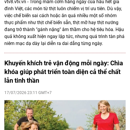
vtv8.vtv.vn - Trong mâm cơm hằng ngày của hầu hết gia
đình Việt, các món từ thịt luôn chiếm vị trí ưu tiên. Dù vậy,
việc chế biến sai cách hoặc ăn quá nhiều một số nhóm
thực phẩm như thịt chế biến sẵn, thịt mỡ hay thịt nướng
đang trở thành "gánh nặng" âm thầm cho hệ tiêu hóa. Hậu
quả không xuất hiện ngay lập tức, nhưng quá trình tàn phá
niêm mạc dạ dày lại diễn ra dai dẳng từng ngày.
Khuyến khích trẻ vận động mỗi ngày: Chìa
khóa giúp phát triển toàn diện cả thể chất
lẫn tinh thần
17/07/2026 23:11 GMT+7