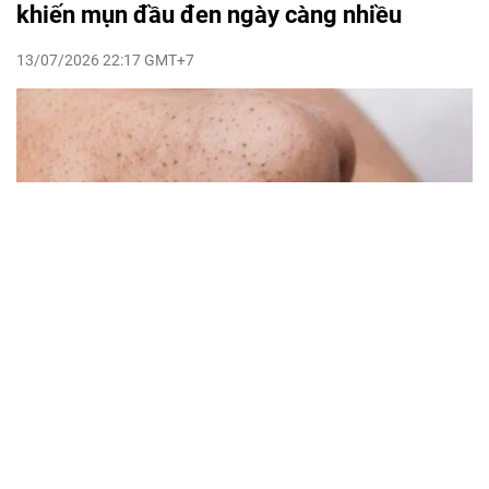
khiến mụn đầu đen ngày càng nhiều
13/07/2026 22:17 GMT+7
vtv8.vtv.vn - Mụn đầu đen không chỉ xuất phát từ làn da
nhiều dầu mà còn liên quan mật thiết đến những thói quen
chăm sóc da mỗi ngày. Các chuyên gia da liễu cảnh báo,
nhiều người đang vô tình khiến lỗ chân lông bít tắc và mụn