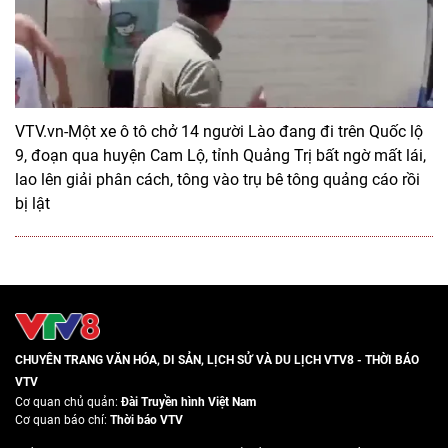
VTV.vn-Một xe ô tô chở 14 người Lào đang đi trên Quốc lộ
9, đoạn qua huyện Cam Lộ, tỉnh Quảng Trị bất ngờ mất lái,
lao lên giải phân cách, tông vào trụ bê tông quảng cáo rồi
bị lật
CHUYÊN TRANG VĂN HÓA, DI SẢN, LỊCH SỬ VÀ DU LỊCH VTV8 - THỜI BÁO
VTV
Cơ quan chủ quản:
Đài Truyền hình Việt Nam
Cơ quan báo chí:
Thời báo VTV