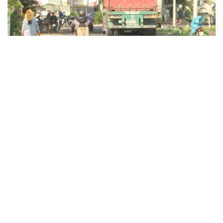
VTV.vn- Qua kiểm tra, rà soát, tỉnh Phú Yên đã xác định
những vị trí "điểm đen" tiềm ẩn nguy cơ tai nạn giao thông
cần được xử lý kịp thời nhằm đảm bảo an toàn cho người
dân.
Chậm khắc phục hư hỏng, xuống cấp trên
đường Trường Sơn Đông
07/03/2025 08:17 GMT+7