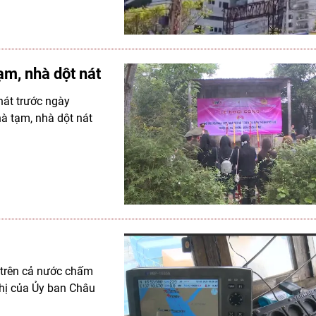
m, nhà dột nát
nát trước ngày
à tạm, nhà dột nát
 trên cả nước chấm
ghị của Ủy ban Châu