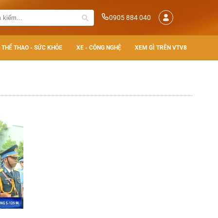
0905 884 040
THỂ THAO - SỨC KHỎE
XE - CÔNG NGHỆ
XEM GÌ TRÊN VTV8