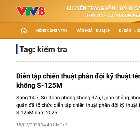
CHUYÊN TRANG VĂN HOÁ, DI SẢ
TÔN VINH CỘI NGUỒN, KẾT
NÓNG CÙNG VTV8
VĂN HOÁ - DU LỊCH
DI SẢN - LỊ
Tag:
kiểm tra
Diễn tập chiến thuật phân đội kỹ thuật t
không S-125M
Sáng 14-7, Sư đoàn phòng không 375, Quân chủng phò
quân đã tổ chức diễn tập chiến thuật phân đội kỹ thuật
S-125M năm 2025.
15/07/2025 14:40 GMT+7