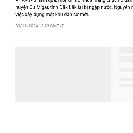
VTV.vn - 3 năm qua, mỗi khi trời mưa, hàng chục hộ dân 
huyện Cư M’gar, tỉnh Đắk Lắk lại bị ngập nước. Nguyên 
việc xây dựng một khu dân cư mới.
09/11/2024 10:23 GMT+7
Tăng cường phòng ngừa đuối nước cho t
nắng nóng
VTV.vn - Để hạn chế những tai nạn thương tâm, các địa
cường thực hiện các giải pháp phòng, chống tai nạn đuố
đặc biệt khi dịp nghỉ Hè đã đến.
28/05/2024 15:07 GMT+7
Cảnh báo cháy rừng do đốt dọn thực bì