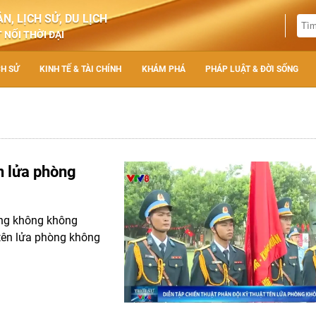
N, LỊCH SỬ, DU LỊCH
 NỐI THỜI ĐẠI
CH SỬ
KINH TẾ & TÀI CHÍNH
KHÁM PHÁ
PHÁP LUẬT & ĐỜI SỐNG
ên lửa phòng
ng không không
 tên lửa phòng không