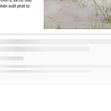
thôn 6, xã Cư Suê,
nhân xuất phát từ
rẻ em dịp Hè
 phương đã tăng
i nước cho trẻ em,