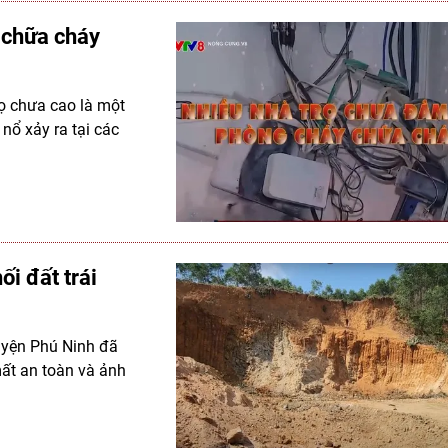
 chữa cháy
rọ chưa cao là một
 nổ xảy ra tại các
i đất trái
huyện Phú Ninh đã
mất an toàn và ảnh