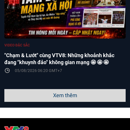
VIDEO ĐẶC SẮC
"Chạm & Lướt" cùng VTV8: Những khoảnh khắc
đang "khuynh đảo" không gian mạng 🤩 🤩 🤩
05/08/2026 06:20 GMT+7
Xem thêm