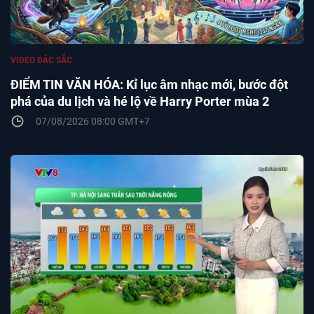
VIDEO ĐẶC SẮC
ĐIỂM TIN VĂN HÓA: Kỉ lục âm nhạc mới, bước đột
phá của du lịch và hé lộ về Harry Porter mùa 2
07/08/2026 08:00 GMT+7