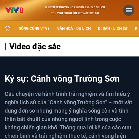
CHUYÊN TRANG VĂN HOÁ, DI SẢN, LỊCH SỬ, DU LỊCH
TÔN VINH CỘI NGUỒN, KẾT NỐI THỜI ĐẠI
NÓNG CÙNG VTV8
VĂN HOÁ - DU LỊCH
DI SẢN - LỊCH SỬ
KI
Video đặc sắc
Ký sự: Cánh võng Trường Sơn
Câu chuyện về hành trình trải nghiệm và tìm hiểu ý
nghĩa lịch sử của "Cánh võng Trường Sơn" – một vật
dụng đơn sơ nhưng mang ý nghĩa sống còn và tinh
thần bất khuất của những người lính trong cuộc
kháng chiến gian khổ. Thông qua lời kể của các cựu
chiến binh và trải nghiệm thực tế, cánh võng hiện