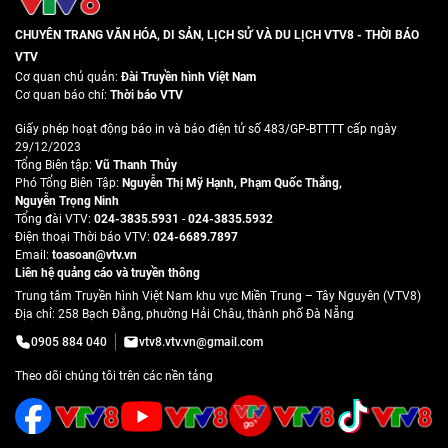
CHUYÊN TRANG VĂN HÓA, DI SẢN, LỊCH SỬ VÀ DU LỊCH VTV8 - THỜI BÁO
VTV
Cơ quan chủ quản:
Đài Truyền hình Việt Nam
Cơ quan báo chí:
Thời báo VTV
Giấy phép hoạt động báo in và báo điện tử số 483/GP-BTTTT cấp ngày
29/12/2023
Tổng Biên tập:
Vũ Thanh Thủy
Phó Tổng Biên Tập:
Nguyễn Thị Mỹ Hạnh
,
Phạm Quốc Thắng
,
Nguyễn Trọng Ninh
Tổng đài VTV:
024-3835.5931
-
024-3835.5932
Ðiện thoại Thời báo VTV:
024-6689.7897
Email:
toasoan@vtv.vn
Liên hệ quảng cáo và truyền thông
Trung tâm Truyền hình Việt Nam khu vực Miền Trung – Tây Nguyên (VTV8)
Địa chỉ: 258 Bạch Đằng, phường Hải Châu, thành phố Đà Nẵng
0905 884 040
vtv8.vtv.vn@gmail.com
Theo dõi chúng tôi trên các nền tảng