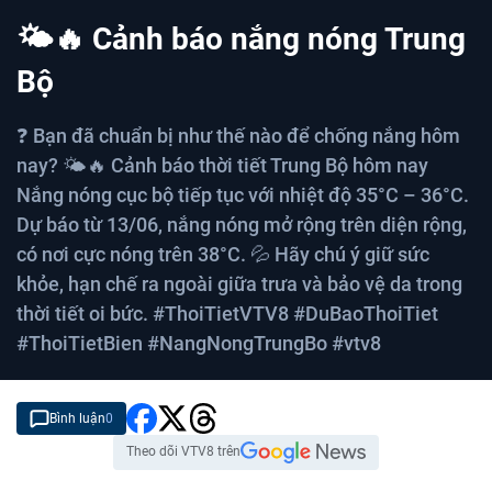
C
0:05
/
D
1:24
🌤️🔥 Cảnh báo nắng nóng Trung
u
u
r
r
Bộ
r
a
❓ Bạn đã chuẩn bị như thế nào để chống nắng hôm
e
t
nay? 🌤️🔥 Cảnh báo thời tiết Trung Bộ hôm nay
n
i
Nắng nóng cục bộ tiếp tục với nhiệt độ 35°C – 36°C.
t
o
Dự báo từ 13/06, nắng nóng mở rộng trên diện rộng,
T
n
có nơi cực nóng trên 38°C. 💦 Hãy chú ý giữ sức
i
khỏe, hạn chế ra ngoài giữa trưa và bảo vệ da trong
m
thời tiết oi bức. #ThoiTietVTV8 #DuBaoThoiTiet
e
#ThoiTietBien #NangNongTrungBo #vtv8
Bình luận
0
Theo dõi VTV8 trên