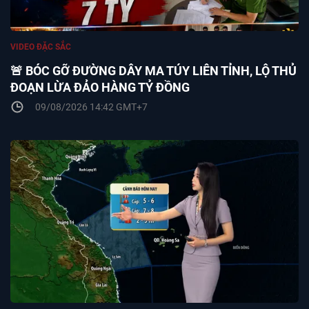
VIDEO ĐẶC SẮC
🚨 BÓC GỠ ĐƯỜNG DÂY MA TÚY LIÊN TỈNH, LỘ THỦ
ĐOẠN LỪA ĐẢO HÀNG TỶ ĐỒNG
09/08/2026 14:42 GMT+7