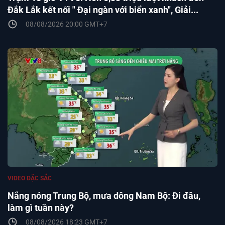
Đắk Lắk kết nối " Đại ngàn với biển xanh", Giải...
08/08/2026 20:00 GMT+7
VIDEO ĐẶC SẮC
Nắng nóng Trung Bộ, mưa dông Nam Bộ: Đi đâu,
làm gì tuần này?
08/08/2026 18:23 GMT+7