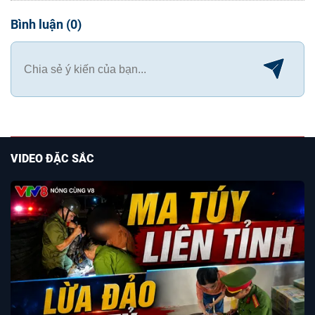
Bình luận
(
0
)
VIDEO ĐẶC SẮC