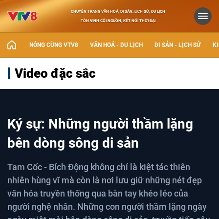
CHUYÊN TRANG VĂN HOÁ, DI SẢN, LỊCH SỬ, DU LỊCH
TÔN VINH CỘI NGUỒN, KẾT NỐI THỜI ĐẠI
NÓNG CÙNG VTV8
VĂN HOÁ - DU LỊCH
DI SẢN - LỊCH SỬ
KI
Video đặc sắc
Ký sự: Những người thầm lặng
bên dòng sông di sản
Tam Cốc - Bích Động không chỉ là kiệt tác thiên
nhiên hùng vĩ mà còn là nơi lưu giữ những nét đẹp
văn hóa truyền thống qua bàn tay khéo léo của
người nghệ nhân. Những con người thầm lặng ngày