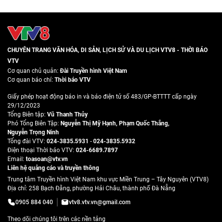
CHUYÊN TRANG VĂN HÓA, DI SẢN, LỊCH SỬ VÀ DU LỊCH VTV8 - THỜI BÁO
VTV
Cơ quan chủ quản:
Đài Truyền hình Việt Nam
Cơ quan báo chí:
Thời báo VTV
Giấy phép hoạt động báo in và báo điện tử số 483/GP-BTTTT cấp ngày
29/12/2023
Tổng Biên tập:
Vũ Thanh Thủy
Phó Tổng Biên Tập:
Nguyễn Thị Mỹ Hạnh
,
Phạm Quốc Thắng
,
Nguyễn Trọng Ninh
Tổng đài VTV:
024-3835.5931
-
024-3835.5932
Ðiện thoại Thời báo VTV:
024-6689.7897
Email:
toasoan@vtv.vn
Liên hệ quảng cáo và truyền thông
Trung tâm Truyền hình Việt Nam khu vực Miền Trung – Tây Nguyên (VTV8)
Địa chỉ: 258 Bạch Đằng, phường Hải Châu, thành phố Đà Nẵng
0905 884 040
vtv8.vtv.vn@gmail.com
Theo dõi chúng tôi trên các nền tảng