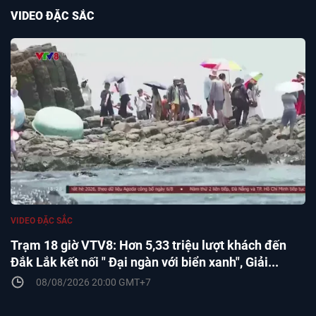
VIDEO ĐẶC SẮC
VIDEO ĐẶC SẮC
Trạm 18 giờ VTV8: Hơn 5,33 triệu lượt khách đến
Đắk Lắk kết nối " Đại ngàn với biển xanh", Giải...
08/08/2026 20:00 GMT+7