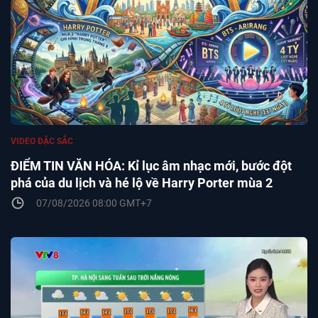
VIDEO ĐẶC SẮC
ĐIỂM TIN VĂN HÓA: Kỉ lục âm nhạc mới, bước đột
phá của du lịch và hé lộ về Harry Porter mùa 2
07/08/2026 08:00 GMT+7