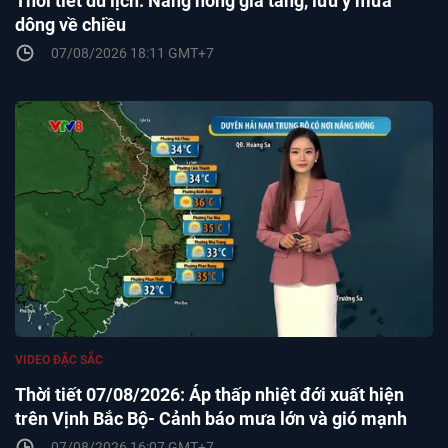
Thời tiết du lịch: Nắng nóng gia tăng, lưu ý mưa
dông về chiều
07/08/2026 18:11 GMT+7
VIDEO ĐẶC SẮC
Thời tiết 07/08/2026: Áp thấp nhiệt đới xuất hiện
trên Vịnh Bắc Bộ- Cảnh báo mưa lớn và gió mạnh
07/08/2026 16:07 GMT+7