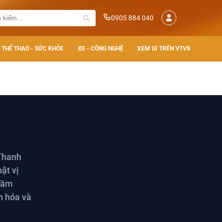
0905 884 040
THỂ THAO - SỨC KHỎE
XE - CÔNG NGHỆ
XEM GÌ TRÊN VTV8
 Thanh
ật vị
 tầm
n hóa và