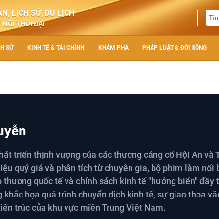
N, LỊCH SỬ, DU LỊCH
 NỐI THỜI ĐẠI
CH SỬ
KINH TẾ & TÀI CHÍNH
KHÁM PHÁ
PHÁP LUẬT & ĐỜI SỐNG
uyễn
hát triển thịnh vượng của các thương cảng cổ Hội An và
ệu quý giá và phân tích từ chuyên gia, bộ phim làm nổi b
o thương quốc tế và chính sách kinh tế "hướng biển" đầy
g khắc họa quá trình chuyển dịch kinh tế, sự giao thoa vă
 kiến trúc của khu vực miền Trung Việt Nam.