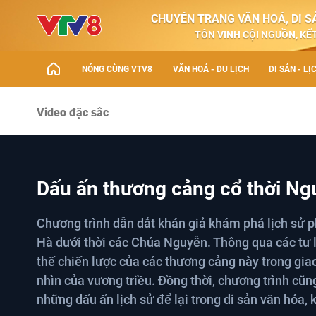
CHUYÊN TRANG VĂN HOÁ, DI SẢ
TÔN VINH CỘI NGUỒN, KẾT
NÓNG CÙNG VTV8
VĂN HOÁ - DU LỊCH
DI SẢN - LỊ
Video đặc sắc
Dấu ấn thương cảng cổ thời Ng
Chương trình dẫn dắt khán giả khám phá lịch sử p
Hà dưới thời các Chúa Nguyễn. Thông qua các tư li
thế chiến lược của các thương cảng này trong gia
nhìn của vương triều. Đồng thời, chương trình cũn
những dấu ấn lịch sử để lại trong di sản văn hóa,