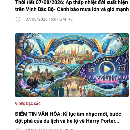
Thời tiết 07/08/2026: Áp thấp nhiệt đới xuất hiện
trên Vịnh Bắc Bộ- Cảnh báo mưa lớn và gió mạnh
07/08/2026 16:07 GMT+7
VIDEO ĐẶC SẮC
ĐIỂM TIN VĂN HÓA: Kỉ lục âm nhạc mới, bước
đột phá của du lịch và hé lộ về Harry Porter...