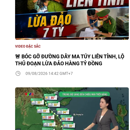
VIDEO ĐẶC SẮC
🚨 BÓC GỠ ĐƯỜNG DÂY MA TÚY LIÊN TỈNH, LỘ
THỦ ĐOẠN LỪA ĐẢO HÀNG TỶ ĐỒNG
09/08/2026 14:42 GMT+7