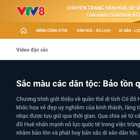
CHUYÊN TRANG VĂN HOÁ, DI SẢ
TÔN VINH CỘI NGUỒN, KẾT
NÓNG CÙNG VTV8
VĂN HOÁ - DU LỊCH
DI SẢN - LỊ
Video đặc sắc
Sắc màu các dân tộc: Bảo tồn q
Chương trình giới thiệu về quần thể di tích Cố đ
khắc họa vẻ đẹp uy nghiêm của kinh thành, lăng 
nhạc được lưu giữ qua thời gian. Qua chia sẻ từ c
đô Huế nhấn mạnh nỗ lực quốc tế trong việc trùng t
nhằm bảo tồn và phát huy bản sắc di sản dân tộc.