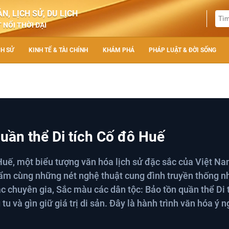
N, LỊCH SỬ, DU LỊCH
 NỐI THỜI ĐẠI
CH SỬ
KINH TẾ & TÀI CHÍNH
KHÁM PHÁ
PHÁP LUẬT & ĐỜI SỐNG
uần thể Di tích Cố đô Huế
ô Huế, một biểu tượng văn hóa lịch sử đặc sắc của Việt N
tẩm cùng những nét nghệ thuật cung đình truyền thống 
ác chuyên gia, Sắc màu các dân tộc: Bảo tồn quần thể Di 
u và gìn giữ giá trị di sản. Đây là hành trình văn hóa ý n