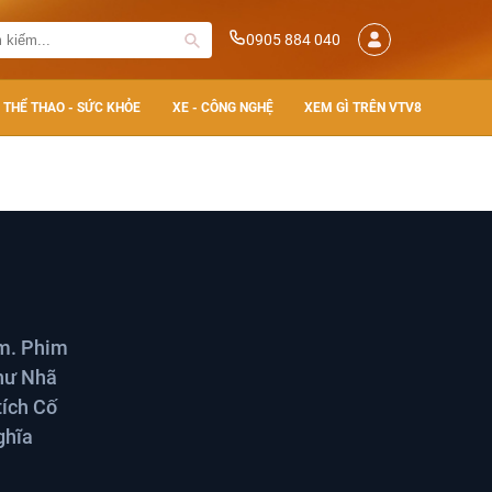
0905 884 040
THỂ THAO - SỨC KHỎE
XE - CÔNG NGHỆ
XEM GÌ TRÊN VTV8
am. Phim
như Nhã
tích Cố
ghĩa