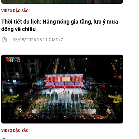
VIDEO ĐẶC SẮC
Thời tiết du lịch: Nắng nóng gia tăng, lưu ý mưa
dông về chiều
07/08/2026 18:11 GMT+7
VIDEO ĐẶC SẮC