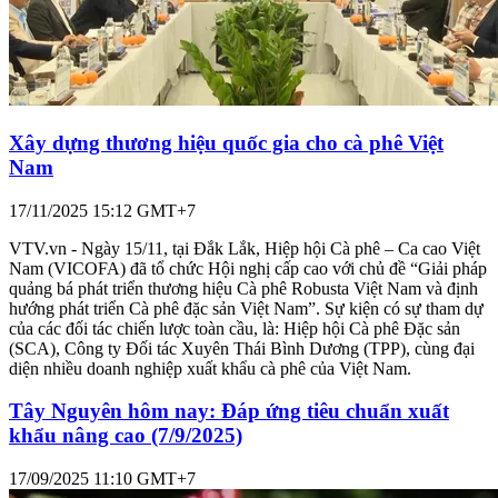
Xuất khẩu cà phê tiến gần mốc 8 tỷ USD nhờ được
mùa được giá
Kinh tế & Tài chính
19/12/2025 07:18 GMT+7
VTV.vn - Dù chưa kết thúc năm 2025, ngành hàng cà phê Việt
Nam đã ghi nhận mức tăng trưởng kỷ lục về kim ngạch, mang lại lợi
nhuận lớn cho cả doanh nghiệp xuất khẩu lẫn người nông dân tại
thủ phủ Tây Nguyên.
Xây dựng thương hiệu quốc gia cho cà phê Việt
Nam
17/11/2025 15:12 GMT+7