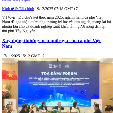
Kinh tế & Tài chính
07/01/2026 10:35 GMT+7
VTV.vn - Chính phủ vừa ban hành Nghị định 359/2025/NĐ-CP với
nhiều thay đổi quan trọng trong việc thi hành Luật Thuế giá trị gia
tăng (GTGT). Điểm nhấn lớn nhất là việc bãi bỏ các quy định khắt
khe về trách nhiệm của người bán trong hồ sơ hoàn thuế, mở ra cơ
hội giải ngân vốn nhanh chóng cho doanh nghiệp.
Xuất khẩu cà phê tiến gần mốc 8 tỷ USD nhờ được
mùa được giá
Kinh tế & Tài chính
19/12/2025 07:18 GMT+7