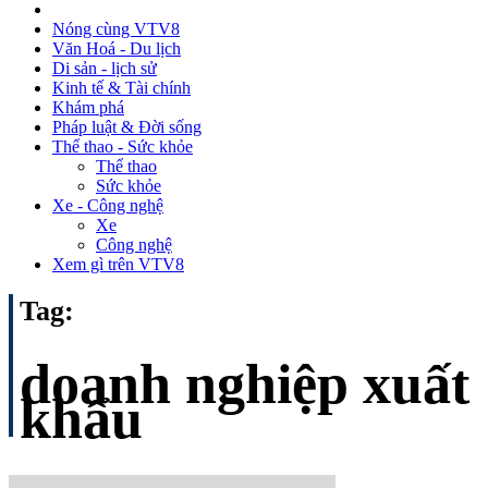
Nóng cùng VTV8
Văn Hoá - Du lịch
Di sản - lịch sử
Kinh tế & Tài chính
Khám phá
Pháp luật & Đời sống
Thể thao - Sức khỏe
Thể thao
Sức khỏe
Xe - Công nghệ
Xe
Công nghệ
Xem gì trên VTV8
Tag:
doanh nghiệp xuất
khẩu