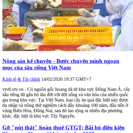
Nông sản kể chuyện - Bước chuyển mình ngoạn
mục của sầu riêng Việt Nam
Kinh tế & Tài chính
14/02/2026 19:37 GMT+7
vtv8.vtv.vn - Có nguồn gốc hoang dã từ khu vực Đông Nam Á, cây
sầu riêng đã gắn bó lâu đời với đời sống và văn hóa của nhiều quốc
gia trong khu vực. Tại Việt Nam, loại cây ăn quả đặc biệt này được
du nhập và trồng thử nghiệm cách đây khoảng 100 năm, đầu tiên ở
vùng Biên Hòa, Đồng Nai, sau đó lan rộng ra nhiều địa phương
khác, đặc biệt là khu vực Tây Nguyên.
Gỡ "nút thắt" hoàn thuế GTGT: Bãi bỏ điều kiện