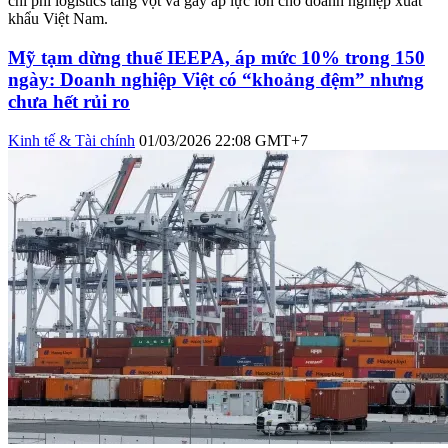
chi phí logistics tăng vọt và gây áp lực lớn cho doanh nghiệp xuất
khẩu Việt Nam.
Mỹ tạm dừng thuế IEEPA, áp mức 10% trong 150
ngày: Doanh nghiệp Việt có “khoảng đệm” nhưng
chưa hết rủi ro
Kinh tế & Tài chính
01/03/2026 22:08 GMT+7