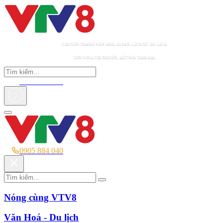
CHUYÊN TRANG VĂN HOÁ, DI SẢN, LỊCH SỬ, DU LỊCH
TÔN VINH CỘI NGUỒN, KẾT NỐI THỜI ĐẠI
0905 884 040
0905 884 040
Nóng cùng VTV8
Văn Hoá - Du lịch