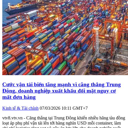
Cước vận tải biển tăng mạnh vì căng thẳng Trung
Đông, doanh nghiệp xuất khẩu đối mặt nguy cơ
mất đơn hàng
Kinh tế & Tài chính
07/03/2026 10:11 GMT+7
vtv8.vtv.vn - Căng thẳng tại Trung Đông khiến nhiều hãng tàu đồng
loạt áp phụ phí vận tải lên tới hàng nghìn USD mỗi container, làm