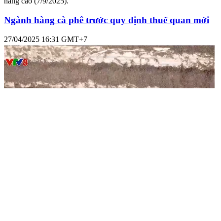
(SCA), Công ty Đối tác Xuyên Thái Bình Dương (TPP), cùng đại
diện nhiều doanh nghiệp xuất khẩu cà phê của Việt Nam.
Tây Nguyên hôm nay: Đáp ứng tiêu chuẩn xuất
khẩu nâng cao (7/9/2025)
17/09/2025 11:10 GMT+7