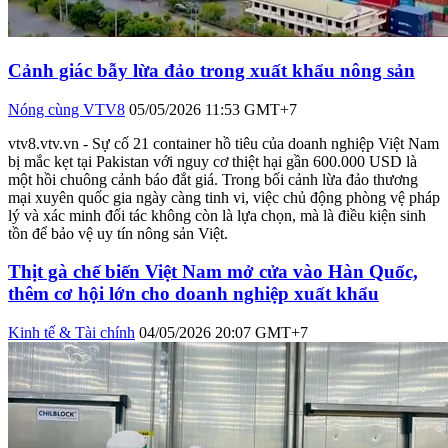
Cảnh giác bẫy lừa đảo trong xuất khẩu nông sản
Nóng cùng VTV8
05/05/2026 11:53 GMT+7
vtv8.vtv.vn - Sự cố 21 container hồ tiêu của doanh nghiệp Việt Nam
bị mắc kẹt tại Pakistan với nguy cơ thiệt hại gần 600.000 USD là
một hồi chuông cảnh báo đắt giá. Trong bối cảnh lừa đảo thương
mại xuyên quốc gia ngày càng tinh vi, việc chủ động phòng vệ pháp
lý và xác minh đối tác không còn là lựa chọn, mà là điều kiện sinh
tồn để bảo vệ uy tín nông sản Việt.
Thịt gà chế biến Việt Nam mở cửa vào Hàn Quốc,
thêm cơ hội lớn cho doanh nghiệp xuất khẩu
Kinh tế & Tài chính
04/05/2026 20:07 GMT+7