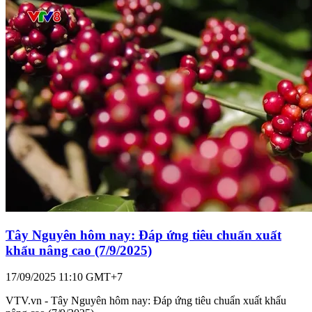
Xây dựng thương hiệu quốc gia cho cà phê Việt
Nam
17/11/2025 15:12 GMT+7
VTV.vn - Ngày 15/11, tại Đắk Lắk, Hiệp hội Cà phê – Ca cao Việt
Nam (VICOFA) đã tổ chức Hội nghị cấp cao với chủ đề “Giải pháp
quảng bá phát triển thương hiệu Cà phê Robusta Việt Nam và định
hướng phát triển Cà phê đặc sản Việt Nam”. Sự kiện có sự tham dự
của các đối tác chiến lược toàn cầu, là: Hiệp hội Cà phê Đặc sản