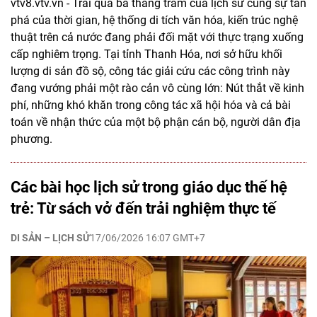
vtv8.vtv.vn - Trải qua ba thăng trầm của lịch sử cùng sự tàn
phá của thời gian, hệ thống di tích văn hóa, kiến trúc nghệ
thuật trên cả nước đang phải đối mặt với thực trạng xuống
cấp nghiêm trọng. Tại tỉnh Thanh Hóa, nơi sở hữu khối
lượng di sản đồ sộ, công tác giải cứu các công trình này
đang vướng phải một rào cản vô cùng lớn: Nút thắt về kinh
phí, những khó khăn trong công tác xã hội hóa và cả bài
toán về nhận thức của một bộ phận cán bộ, người dân địa
phương.
Các bài học lịch sử trong giáo dục thế hệ
trẻ: Từ sách vở đến trải nghiệm thực tế
DI SẢN – LỊCH SỬ
17/06/2026 16:07 GMT+7