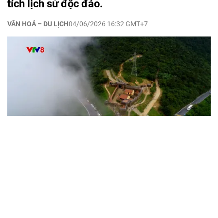
tích lịch sử độc đáo.
VĂN HOÁ – DU LỊCH
04/06/2026 16:32 GMT+7
vtv8.vtv.vn - Hải Vân Quan, còn được mệnh danh là "Thiên
hạ đệ nhất hùng quan", nằm trên đỉnh đèo Hải Vân, ranh
giới thành phố Huế và Đà Nẵng. Công trình có từ thời Trần
và được trùng tu vào năm Minh Mạng thứ 7 (1826), ở độ