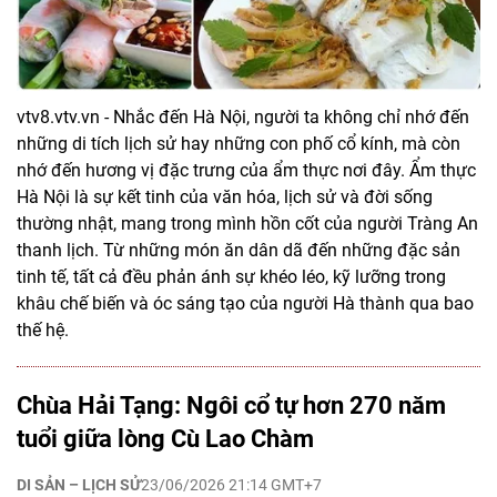
vtv8.vtv.vn - Nhắc đến Hà Nội, người ta không chỉ nhớ đến
những di tích lịch sử hay những con phố cổ kính, mà còn
nhớ đến hương vị đặc trưng của ẩm thực nơi đây. Ẩm thực
Hà Nội là sự kết tinh của văn hóa, lịch sử và đời sống
thường nhật, mang trong mình hồn cốt của người Tràng An
thanh lịch. Từ những món ăn dân dã đến những đặc sản
tinh tế, tất cả đều phản ánh sự khéo léo, kỹ lưỡng trong
khâu chế biến và óc sáng tạo của người Hà thành qua bao
thế hệ.
Chùa Hải Tạng: Ngôi cổ tự hơn 270 năm
tuổi giữa lòng Cù Lao Chàm
DI SẢN – LỊCH SỬ
23/06/2026 21:14 GMT+7