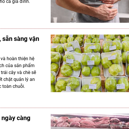
o cả gia đình.
, sẵn sàng vận
u và hoàn thiện hệ
ạch của sản phẩm
trái cây và chè sẽ
ết chặt quản lý an
 toàn chuỗi.
h ngày càng