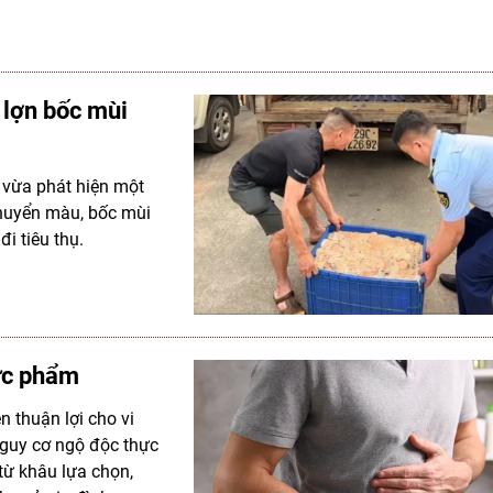
 lợn bốc mùi
n vừa phát hiện một
 chuyển màu, bốc mùi
i tiêu thụ.
hực phẩm
n thuận lợi cho vi
nguy cơ ngộ độc thực
từ khâu lựa chọn,