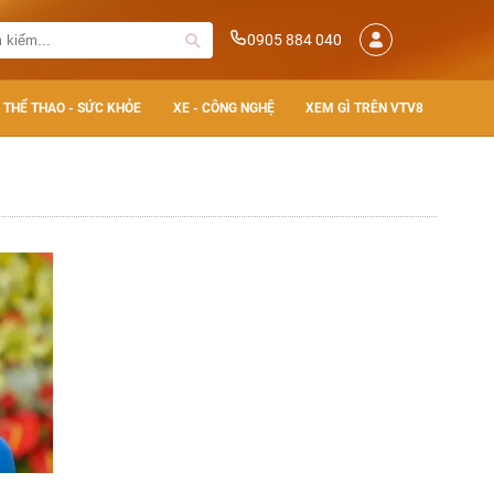
0905 884 040
THỂ THAO - SỨC KHỎE
XE - CÔNG NGHỆ
XEM GÌ TRÊN VTV8