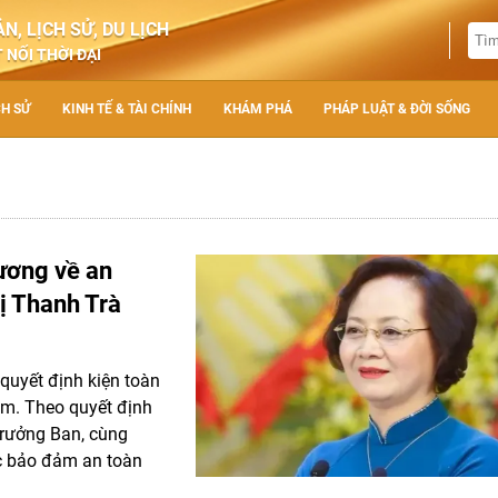
N, LỊCH SỬ, DU LỊCH
 NỐI THỜI ĐẠI
CH SỬ
KINH TẾ & TÀI CHÍNH
KHÁM PHÁ
PHÁP LUẬT & ĐỜI SỐNG
ương về an
ị Thanh Trà
quyết định kiện toàn
ẩm. Theo quyết định
Trưởng Ban, cùng
ác bảo đảm an toàn