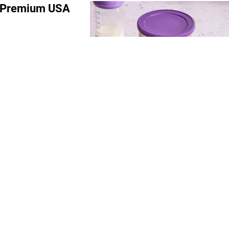
um Premium USA
đến nay chưa ghi
A thuộc diện cảnh
c tại Việt Nam.
n xuất giò chả
ra đột xuất một cơ sở
0kg hàn the cùng hơn
ịnh an toàn thực