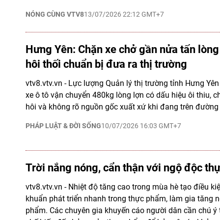
NÓNG CÙNG VTV8
13/07/2026 22:12 GMT+7
Hưng Yên: Chặn xe chở gần nửa tấn lòng
hôi thối chuẩn bị đưa ra thị trường
vtv8.vtv.vn - Lực lượng Quản lý thị trường tỉnh Hưng Yê
xe ô tô vận chuyển 480kg lòng lợn có dấu hiệu ôi thiu,
hôi và không rõ nguồn gốc xuất xứ khi đang trên đường đ
PHÁP LUẬT & ĐỜI SỐNG
10/07/2026 16:03 GMT+7
Trời nắng nóng, cẩn thận với ngộ độc t
vtv8.vtv.vn - Nhiệt độ tăng cao trong mùa hè tạo điều kiệ
khuẩn phát triển nhanh trong thực phẩm, làm gia tăng 
phẩm. Các chuyên gia khuyến cáo người dân cần chú ý 