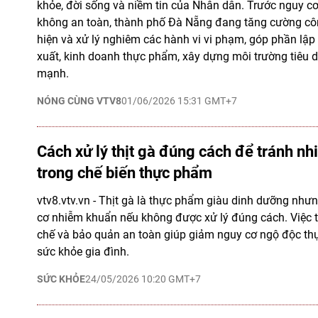
khỏe, đời sống và niềm tin của Nhân dân. Trước nguy c
không an toàn, thành phố Đà Nẵng đang tăng cường côn
hiện và xử lý nghiêm các hành vi vi phạm, góp phần lập l
xuất, kinh doanh thực phẩm, xây dựng môi trường tiêu d
mạnh.
NÓNG CÙNG VTV8
01/06/2026 15:31 GMT+7
Cách xử lý thịt gà đúng cách để tránh n
trong chế biến thực phẩm
vtv8.vtv.vn - Thịt gà là thực phẩm giàu dinh dưỡng như
cơ nhiễm khuẩn nếu không được xử lý đúng cách. Việc 
chế và bảo quản an toàn giúp giảm nguy cơ ngộ độc th
sức khỏe gia đình.
SỨC KHỎE
24/05/2026 10:20 GMT+7