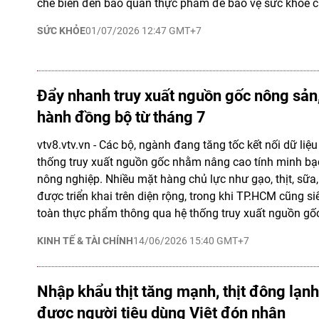
chế biến đến bảo quản thực phẩm để bảo vệ sức khỏe ch
SỨC KHỎE
01/07/2026 12:47 GMT+7
Đẩy nhanh truy xuất nguồn gốc nông sản
hành đồng bộ từ tháng 7
vtv8.vtv.vn - Các bộ, ngành đang tăng tốc kết nối dữ liệ
thống truy xuất nguồn gốc nhằm nâng cao tính minh b
nông nghiệp. Nhiều mặt hàng chủ lực như gạo, thịt, sữa, 
được triển khai trên diện rộng, trong khi TP.HCM cũng si
toàn thực phẩm thông qua hệ thống truy xuất nguồn gốc
KINH TẾ & TÀI CHÍNH
14/06/2026 15:40 GMT+7
Nhập khẩu thịt tăng mạnh, thịt đông lạn
được người tiêu dùng Việt đón nhận