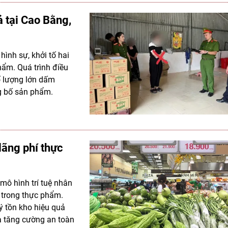
ả tại Cao Bằng,
hình sự, khởi tố hai
hẩm. Quá trình điều
số lượng lớn dấm
g bố sản phẩm.
lãng phí thực
 mô hình trí tuệ nhân
n trong thực phẩm.
ý tồn kho hiệu quả
à tăng cường an toàn