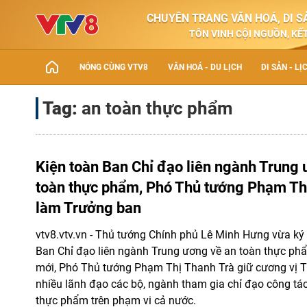
CHUYÊN TRANG VĂN HOÁ, DI SẢ
TÔN VINH CỘI NGUỒN, KẾT
NÓNG CÙNG VTV8
VĂN HOÁ - DU LỊCH
DI SẢN - LỊ
Tag:
an toàn thực phẩm
Kiện toàn Ban Chỉ đạo liên ngành Trung 
toàn thực phẩm, Phó Thủ tướng Phạm Th
làm Trưởng ban
vtv8.vtv.vn - Thủ tướng Chính phủ Lê Minh Hưng vừa ký 
Ban Chỉ đạo liên ngành Trung ương về an toàn thực ph
mới, Phó Thủ tướng Phạm Thị Thanh Trà giữ cương vị 
nhiều lãnh đạo các bộ, ngành tham gia chỉ đạo công t
thực phẩm trên phạm vi cả nước.