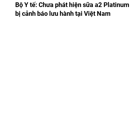
Bộ Y tế: Chưa phát hiện sữa a2 Platin
bị cảnh báo lưu hành tại Việt Nam
vtv8.vtv.vn - Cục An toàn thực phẩm (Bộ Y tế) cho biết 
nhận sản phẩm sữa công thức a2 Platinum Premium US
báo tại Hoa Kỳ được nhập khẩu hoặc lưu hành chính thứ
SỨC KHỎE
22/05/2026 20:59 GMT+7
Phát hiện gần 100kg hàn the tại cơ sở sả
ở Ninh Bình
vtv8.vtv.vn - Lực lượng chức năng tỉnh Ninh Bình kiểm t
sản xuất giò chả tại xã Bình Giang và phát hiện gần 10
150kg sản phẩm thành phẩm có dấu hiệu vi phạm quy đ
phẩm.
PHÁP LUẬT & ĐỜI SỐNG
10/05/2026 21:28 GMT+7