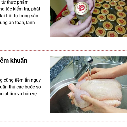
ơ từ thực phẩm
g tác kiểm tra, phát
ại trật tự trong sản
ùng an toàn, lành
hiễm khuẩn
ng cũng tiềm ẩn nguy
tuân thủ các bước sơ
ực phẩm và bảo vệ