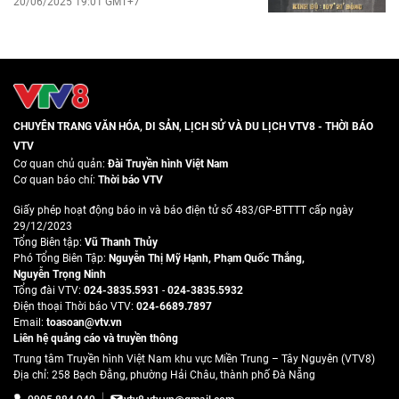
20/06/2025 19:01 GMT+7
CHUYÊN TRANG VĂN HÓA, DI SẢN, LỊCH SỬ VÀ DU LỊCH VTV8 - THỜI BÁO
VTV
Cơ quan chủ quản:
Đài Truyền hình Việt Nam
Cơ quan báo chí:
Thời báo VTV
Giấy phép hoạt động báo in và báo điện tử số 483/GP-BTTTT cấp ngày
29/12/2023
Tổng Biên tập:
Vũ Thanh Thủy
Phó Tổng Biên Tập:
Nguyễn Thị Mỹ Hạnh
,
Phạm Quốc Thắng
,
Nguyễn Trọng Ninh
Tổng đài VTV:
024-3835.5931
-
024-3835.5932
Ðiện thoại Thời báo VTV:
024-6689.7897
Email:
toasoan@vtv.vn
Liên hệ quảng cáo và truyền thông
Trung tâm Truyền hình Việt Nam khu vực Miền Trung – Tây Nguyên (VTV8)
Địa chỉ: 258 Bạch Đằng, phường Hải Châu, thành phố Đà Nẵng