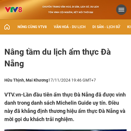
CHUYÊN TRANG VĂN HOÁ, DI SẢN, LỊCH SỬ, DU LỊCH
TÔN VINH CỘI NGUỒN, KẾT NỐI THỜI ĐẠI
NÓNG CÙNG VTV8
VĂN HOÁ - DU LỊCH
DI SẢN - LỊCH SỬ
KI
Nâng tầm du lịch ẩm thực Đà
Nẵng
Hữu Thịnh, Mai Khương
17/11/2024 19:46 GMT+7
VTV.vn-Lần đầu tiên ẩm thực Đà Nẵng đã được vinh
danh trong danh sách Michelin Guide uy tín. Điều
này đã khẳng định thương hiệu ẩm thực Đà Nẵng và
mời gọi du khách trải nghiệm.