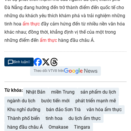
Đà Nẵng đang hướng đến trở thành điểm đến quốc tế cho
những du khách yêu thích khám phá và trải nghiệm những
tinh hoa
ẩm thực
đầy cảm hứng đến từ nhiều nền văn hóa
khác nhau; đồng thời, khẳng định vị thế của một trong
những điểm đến
ẩm thực
hàng đầu châu Á.
Bình luận
0
Theo dõi VTV8 trên
Từ khóa:
Nhật Bản
miền Trung
sản phẩm du lịch
ngành du lịch
bước tiến mới
phát triển mạnh mẽ
Khu nghỉ dưỡng
bán đảo Sơn Trà
văn hóa ẩm thực
Thành phố biển
tinh hoa
du lịch ẩm thực
hàng đầu châu Á
Omakase
Tingara