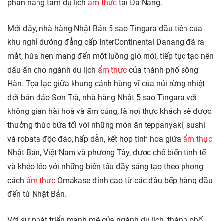
phần nâng tầm du lịch
ẩm thực
tại Đà Nẵng.
Mới đây, nhà hàng Nhật Bản 5 sao Tingara đầu tiên của
khu nghỉ dưỡng đẳng cấp InterContinental Danang đã ra
mắt, hứa hẹn mang đến một luồng gió mới, tiếp tục tạo nên
dấu ấn cho ngành du lịch
ẩm thực
của thành phố sông
Hàn. Tọa lạc giữa khung cảnh hùng vĩ của núi rừng nhiệt
đới bán đảo Sơn Trà, nhà hàng Nhật 5 sao Tingara với
không gian hài hoà và ấm cúng, là nơi thực khách sẽ được
thưởng thức bữa tối với những món ăn teppanyaki, sushi
và robata độc đáo, hấp dẫn, kết hợp tinh hoa giữa
ẩm thực
Nhật Bản, Việt Nam và phương Tây, được chế biến tinh tế
và khéo léo với những biến tấu đầy sáng tạo theo phong
cách
ẩm thực
Omakase đỉnh cao từ các đầu bếp hàng đầu
đến từ Nhật Bản.
Với sự phát triển mạnh mẽ của ngành du lịch, thành phố