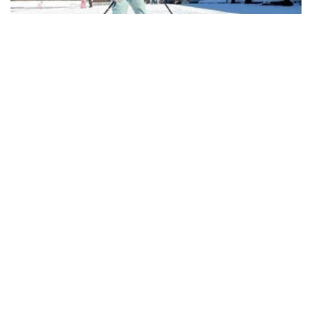
vtv8.vtv.vn - Nhu cầu trải nghiệm tuyết và các hoạt động
mùa đông tại Đông Bắc Á tăng mạnh dịp Tết Nguyên đán,
giúp lượng du khách Việt đặt tour trượt tuyết cao hơn hơn
20% so với cùng kỳ năm ngoái.
Đào rừng bung nở rực rỡ dưới chân đèo Ô
Quy Hồ
VĂN HOÁ – DU LỊCH
04/02/2026 17:15 GMT+7