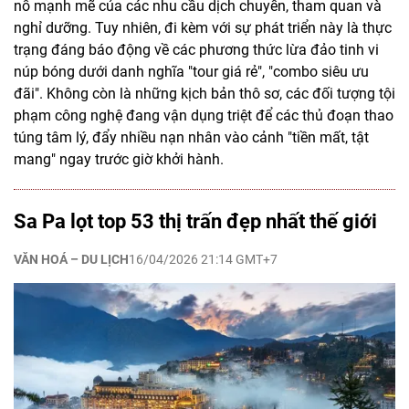
nổ mạnh mẽ của các nhu cầu dịch chuyển, tham quan và
nghỉ dưỡng. Tuy nhiên, đi kèm với sự phát triển này là thực
trạng đáng báo động về các phương thức lừa đảo tinh vi
núp bóng dưới danh nghĩa "tour giá rẻ", "combo siêu ưu
đãi". Không còn là những kịch bản thô sơ, các đối tượng tội
phạm công nghệ đang vận dụng triệt để các thủ đoạn thao
túng tâm lý, đẩy nhiều nạn nhân vào cảnh "tiền mất, tật
mang" ngay trước giờ khởi hành.
Sa Pa lọt top 53 thị trấn đẹp nhất thế giới
VĂN HOÁ – DU LỊCH
16/04/2026 21:14 GMT+7