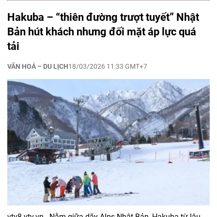
Hakuba – “thiên đường trượt tuyết” Nhật
Bản hút khách nhưng đối mặt áp lực quá
tải
VĂN HOÁ – DU LỊCH
18/03/2026 11:33 GMT+7
vtv8.vtv.vn - Nằm giữa dãy Alps Nhật Bản, Hakuba từ lâu