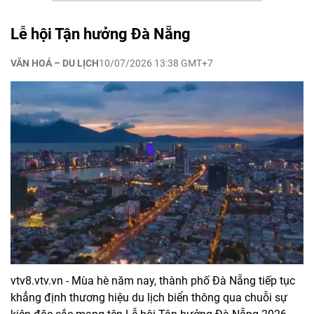
Lễ hội Tận hưởng Đà Nẵng
VĂN HOÁ – DU LỊCH
10/07/2026 13:38 GMT+7
vtv8.vtv.vn - Mùa hè năm nay, thành phố Đà Nẵng tiếp tục
khẳng định thương hiệu du lịch biển thông qua chuỗi sự