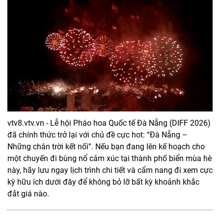
vtv8.vtv.vn - Lễ hội Pháo hoa Quốc tế Đà Nẵng (DIFF 2026)
đã chính thức trở lại với chủ đề cực hot: “Đà Nẵng –
Những chân trời kết nối”. Nếu bạn đang lên kế hoạch cho
một chuyến đi bùng nổ cảm xúc tại thành phố biển mùa hè
này, hãy lưu ngay lịch trình chi tiết và cẩm nang đi xem cực
kỳ hữu ích dưới đây để không bỏ lỡ bất kỳ khoảnh khắc
đắt giá nào.