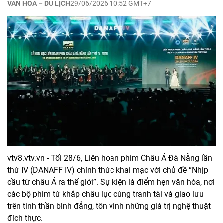
VĂN HOÁ – DU LỊCH
29/06/2026 10:52 GMT+7
vtv8.vtv.vn - Tối 28/6, Liên hoan phim Châu Á Đà Nẵng lần
thứ IV (DANAFF IV) chính thức khai mạc với chủ đề “Nhịp
cầu từ châu Á ra thế giới”. Sự kiện là điểm hẹn văn hóa, nơi
các bộ phim từ khắp châu lục cùng tranh tài và giao lưu
trên tinh thần bình đẳng, tôn vinh những giá trị nghệ thuật
đích thực.