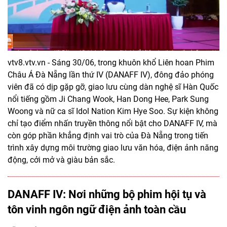
vtv8.vtv.vn - Sáng 30/06, trong khuôn khổ Liên hoan Phim
Châu Á Đà Nẵng lần thứ IV (DANAFF IV), đông đảo phóng
viên đã có dịp gặp gỡ, giao lưu cùng dàn nghệ sĩ Hàn Quốc
nổi tiếng gồm Ji Chang Wook, Han Dong Hee, Park Sung
Woong và nữ ca sĩ Idol Nation Kim Hye Soo. Sự kiện không
chỉ tạo điểm nhấn truyền thông nổi bật cho DANAFF IV, mà
còn góp phần khẳng định vai trò của Đà Nẵng trong tiến
trình xây dựng môi trường giao lưu văn hóa, điện ảnh năng
động, cởi mở và giàu bản sắc.
DANAFF IV: Nơi những bộ phim hội tụ và
tôn vinh ngôn ngữ điện ảnh toàn cầu