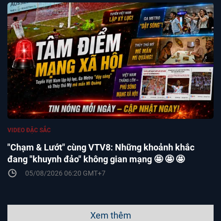
VIDEO ĐẶC SẮC
"Chạm & Lướt" cùng VTV8: Những khoảnh khắc
đang "khuynh đảo" không gian mạng 🤩 🤩 🤩
05/08/2026 06:20 GMT+7
Xem thêm