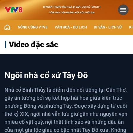
CHUYÊN TRANG VĂN HOÁ, DI SẢN, LỊCH SỬ, DU LỊCH
TÔN VINH CỘI NGUỒN, KẾT NỐI THỜI ĐẠI
NÓNG CÙNG VTV8
VĂN HOÁ - DU LỊCH
DI SẢN - LỊCH SỬ
KI
Video đặc sắc
Ngôi nhà cổ xứ Tây Đô
Nhà cổ Bình Thủy là điểm đến nổi tiếng tại Cần Thơ,
gây ấn tượng bởi sự kết hợp hài hòa giữa kiến trúc
phương Đông và phương Tây. Được xây dựng từ cuối
thế kỷ XIX, ngôi nhà vẫn lưu giữ gần như nguyên vẹn
nhiều cổ vật quý, nội thất tinh xảo và những dấu ấn
của một gia tộc giàu có bậc nhất Tây Đô xưa. Không