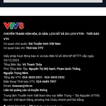
CHUYÊN TRANG VĂN HÓA, DI SẢN, LỊCH SỬ VÀ DU LỊCH VTV8 - THỜI BÁO
VTV
Cơ quan chủ quản:
Đài Truyền hình Việt Nam
Cơ quan báo chí:
Thời báo VTV
Giấy phép hoạt động báo in và báo điện tử số 483/GP-BTTTT cấp ngày
29/12/2023
Tổng Biên tập:
Vũ Thanh Thủy
Phó Tổng Biên Tập:
Nguyễn Thị Mỹ Hạnh
,
Phạm Quốc Thắng
,
Nguyễn Trọng Ninh
Tổng đài VTV:
024-3835.5931
-
024-3835.5932
Ðiện thoại Thời báo VTV:
024-6689.7897
Email:
toasoan@vtv.vn
Liên hệ quảng cáo và truyền thông
Trung tâm Truyền hình Việt Nam khu vực Miền Trung – Tây Nguyên (VTV8)
Địa chỉ: 258 Bạch Đằng, phường Hải Châu, thành phố Đà Nẵng