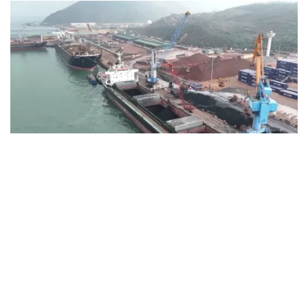
VTV.vn - Nghị quyết Đại hội Đảng bộ tỉnh Hà Tĩnh nhiệm kỳ
2025 - 2030 xác định mục tiêu phát triển nhanh, bền vững
trên nền tảng công nghiệp hiện đại, dịch vụ chất lượng cao;
lấy công nghiệp làm trụ cột, logistics làm động lực tăng
trưởng mới. Với lợi thế hành lang kinh tế Bắc - Nam và
cảng biển nước sâu, Khu kinh tế Vũng Áng được định
hướng sẽ trở thành Trung tâm Công nghiệp - Năng lượng -