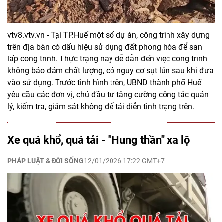
vtv8.vtv.vn - Tại TP.Huế một số dự án, công trình xây dựng
trên địa bàn có dấu hiệu sử dụng đất phong hóa để san
lấp công trình. Thực trạng này dễ dẫn đến việc công trình
không bảo đảm chất lượng, có nguy cơ sụt lún sau khi đưa
vào sử dụng. Trước tình hình trên, UBND thành phố Huế
yêu cầu các đơn vị, chủ đầu tư tăng cường công tác quản
lý, kiểm tra, giám sát không để tái diễn tình trạng trên.
Xe quá khổ, quá tải - "Hung thần" xa lộ
PHÁP LUẬT & ĐỜI SỐNG
12/01/2026 17:22 GMT+7