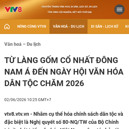
CHUYÊN TRANG VĂN HOÁ, DI SẢN, LỊCH SỬ, DU LỊCH
TÔN VINH CỘI NGUỒN, KẾT NỐI THỜI ĐẠI
NÓNG CÙNG VTV8
VĂN HOÁ - DU LỊCH
DI SẢN - LỊCH SỬ
KI
Văn hoá – Du lịch
TỪ LÀNG GỐM CỔ NHẤT ĐÔNG
NAM Á ĐẾN NGÀY HỘI VĂN HÓA
DÂN TỘC CHĂM 2026
02/06/2026 10:25 GMT+7
vtv8.vtv.vn - Nhằm cụ thể hóa chính sách dân tộc và
đặc biệt là Nghị quyết số 80-NQ/TW của Bộ Chính