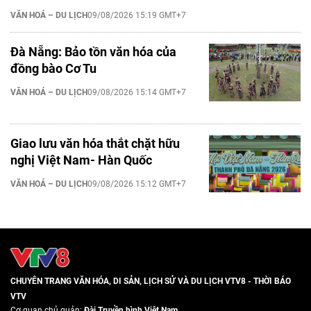
VĂN HOÁ – DU LỊCH
09/08/2026 15:19 GMT+7
Đà Nẵng: Bảo tồn văn hóa của
đồng bào Cơ Tu
VĂN HOÁ – DU LỊCH
09/08/2026 15:14 GMT+7
Giao lưu văn hóa thắt chặt hữu
nghị Việt Nam- Hàn Quốc
VĂN HOÁ – DU LỊCH
09/08/2026 15:12 GMT+7
CHUYÊN TRANG VĂN HÓA, DI SẢN, LỊCH SỬ VÀ DU LỊCH VTV8 - THỜI BÁO
VTV
Cơ quan chủ quản:
Đài Truyền hình Việt Nam