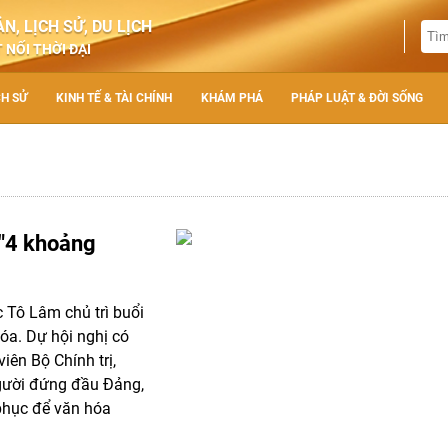
N, LỊCH SỬ, DU LỊCH
 NỐI THỜI ĐẠI
CH SỬ
KINH TẾ & TÀI CHÍNH
KHÁM PHÁ
PHÁP LUẬT & ĐỜI SỐNG
 "4 khoảng
c Tô Lâm chủ trì buổi
óa. Dự hội nghị có
ên Bộ Chính trị,
người đứng đầu Đảng,
phục để văn hóa