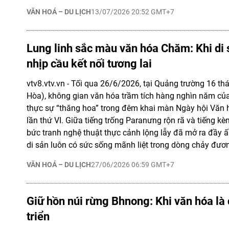
VĂN HOÁ – DU LỊCH
13/07/2026 20:52 GMT+7
Lung linh sắc màu văn hóa Chăm: Khi di 
nhịp cầu kết nối tương lai
vtv8.vtv.vn - Tối qua 26/6/2026, tại Quảng trường 16 th
Hòa), không gian văn hóa trầm tích hàng nghìn năm c
thực sự “thăng hoa” trong đêm khai màn Ngày hội Văn
lần thứ VI. Giữa tiếng trống Paranưng rộn rã và tiếng kèn
bức tranh nghệ thuật thực cảnh lộng lẫy đã mở ra đầy 
di sản luôn có sức sống mãnh liệt trong dòng chảy đươn
VĂN HOÁ – DU LỊCH
27/06/2026 06:59 GMT+7
Giữ hồn núi rừng Bhnong: Khi văn hóa là
triển