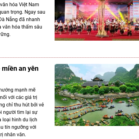
ển văn hóa Việt Nam
 quan trọng. Ngay sau
 Đà Nẵng đã nhanh
a văn hóa thấm sâu
vững.
ề miền an yên
xu hướng mạnh mẽ
ối với các giá trị
g chỉ thu hút bởi vẻ
i người tìm lại sự
loại hình du lịch
ầu tín ngưỡng với
rị nhân văn.