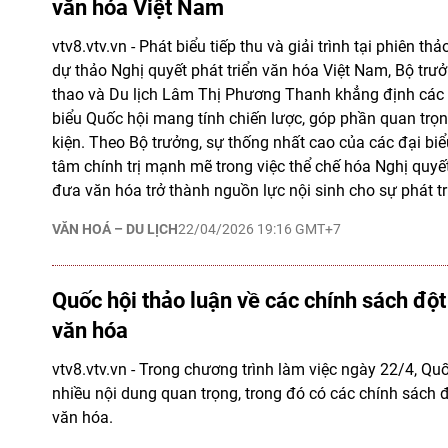
văn hóa Việt Nam
vtv8.vtv.vn - Phát biểu tiếp thu và giải trình tại phiên th
dự thảo Nghị quyết phát triển văn hóa Việt Nam, Bộ trư
thao và Du lịch Lâm Thị Phương Thanh khẳng định các
biểu Quốc hội mang tính chiến lược, góp phần quan trọ
kiện. Theo Bộ trưởng, sự thống nhất cao của các đại biể
tâm chính trị mạnh mẽ trong việc thể chế hóa Nghị quyết
đưa văn hóa trở thành nguồn lực nội sinh cho sự phát t
VĂN HOÁ – DU LỊCH
22/04/2026 19:16 GMT+7
Quốc hội thảo luận về các chính sách đột
văn hóa
vtv8.vtv.vn - Trong chương trình làm việc ngày 22/4, Qu
nhiều nội dung quan trọng, trong đó có các chính sách đ
văn hóa.