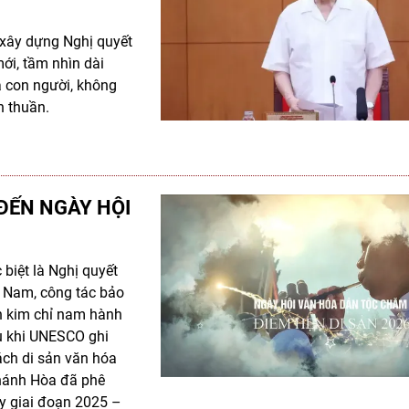
u xây dựng Nghị quyết
mới, tầm nhìn dài
à con người, không
n thuần.
ĐẾN NGÀY HỘI
 biệt là Nghị quyết
t Nam, công tác bảo
nh kim chỉ nam hành
u khi UNESCO ghi
ch di sản văn hóa
Khánh Hòa đã phê
ày giai đoạn 2025 –