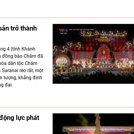
sản trở thành
áng 4 (tỉnh Khánh
ủa đồng bào Chăm đã
 hóa dân tộc Chăm
 Saranai réo rắt, một
ấn tượng, khẳng định
g đại.
 động lực phát