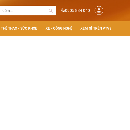
0905 884 040
THỂ THAO - SỨC KHỎE
XE - CÔNG NGHỆ
XEM GÌ TRÊN VTV8