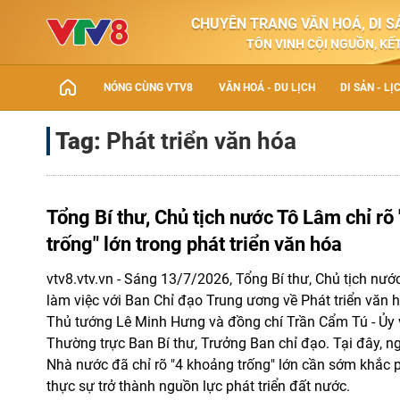
CHUYÊN TRANG VĂN HOÁ, DI SẢ
TÔN VINH CỘI NGUỒN, KẾT
NÓNG CÙNG VTV8
VĂN HOÁ - DU LỊCH
DI SẢN - LỊ
Tag:
Phát triển văn hóa
Tổng Bí thư, Chủ tịch nước Tô Lâm chỉ rõ
trống" lớn trong phát triển văn hóa
vtv8.vtv.vn - Sáng 13/7/2026, Tổng Bí thư, Chủ tịch nướ
làm việc với Ban Chỉ đạo Trung ương về Phát triển văn h
Thủ tướng Lê Minh Hưng và đồng chí Trần Cẩm Tú - Ủy vi
Thường trực Ban Bí thư, Trưởng Ban chỉ đạo. Tại đây, 
Nhà nước đã chỉ rõ "4 khoảng trống" lớn cần sớm khắc 
thực sự trở thành nguồn lực phát triển đất nước.