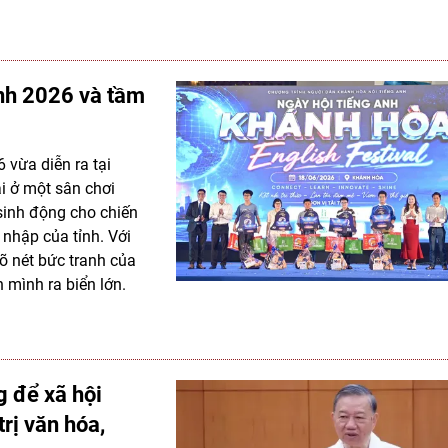
nh 2026 và tầm
 vừa diễn ra tại
i ở một sân chơi
sinh động cho chiến
 nhập của tỉnh. Với
õ nét bức tranh của
mình ra biển lớn.
g để xã hội
rị văn hóa,