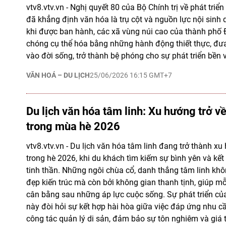
vtv8.vtv.vn - Nghị quyết 80 của Bộ Chính trị về phát tri
đã khẳng định văn hóa là trụ cột và nguồn lực nội sinh
khi được ban hành, các xã vùng núi cao của thành phố
chóng cụ thể hóa bằng những hành động thiết thực, đư
vào đời sống, trở thành bệ phóng cho sự phát triển bền 
VĂN HOÁ – DU LỊCH
25/06/2026 16:15 GMT+7
Du lịch văn hóa tâm linh: Xu hướng trở v
trong mùa hè 2026
vtv8.vtv.vn - Du lịch văn hóa tâm linh đang trở thành 
trong hè 2026, khi du khách tìm kiếm sự bình yên và kết n
tinh thần. Những ngôi chùa cổ, danh thắng tâm linh khôn
đẹp kiến trúc mà còn bởi không gian thanh tịnh, giúp mỗ
cân bằng sau những áp lực cuộc sống. Sự phát triển của 
này đòi hỏi sự kết hợp hài hòa giữa việc đáp ứng nhu c
công tác quản lý di sản, đảm bảo sự tôn nghiêm và giá t