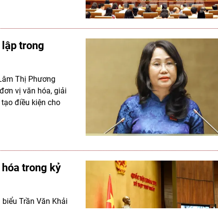
 lập trong
h Lâm Thị Phương
ơn vị văn hóa, giải
 tạo điều kiện cho
 hóa trong kỷ
i biểu Trần Văn Khải
của văn hóa, gồm hạn