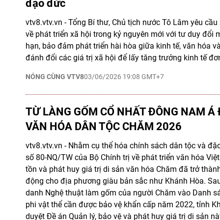
đạo đức
vtv8.vtv.vn - Tổng Bí thư, Chủ tịch nước Tô Lâm yêu cầ
về phát triển xã hội trong kỷ nguyên mới với tư duy đổi 
hạn, bảo đảm phát triển hài hòa giữa kinh tế, văn hóa v
đánh đổi các giá trị xã hội để lấy tăng trưởng kinh tế đơ
NÓNG CÙNG VTV8
03/06/2026 19:08 GMT+7
TỪ LÀNG GỐM CỔ NHẤT ĐÔNG NAM Á 
VĂN HÓA DÂN TỘC CHĂM 2026
vtv8.vtv.vn - Nhằm cụ thể hóa chính sách dân tộc và đặc
số 80-NQ/TW của Bộ Chính trị về phát triển văn hóa Việ
tồn và phát huy giá trị di sản văn hóa Chăm đã trở thà
động cho địa phương giàu bản sắc như Khánh Hòa. Sa
danh Nghệ thuật làm gốm của người Chăm vào Danh sá
phi vật thể cần được bảo vệ khẩn cấp năm 2022, tỉnh 
duyệt Đề án Quản lý, bảo vệ và phát huy giá trị di sản n