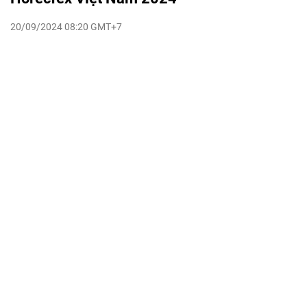
20/09/2024 08:20 GMT+7
VTV.vn - Trong hai ngày 23 và 24/9 tới đây, Đà Nẵng sẽ trở
thành tâm điểm của ngành khách sạn, nhà hàng và dịch
vụ du lịch trong sự kiện quốc tế Horecfex Việt Nam 2024.