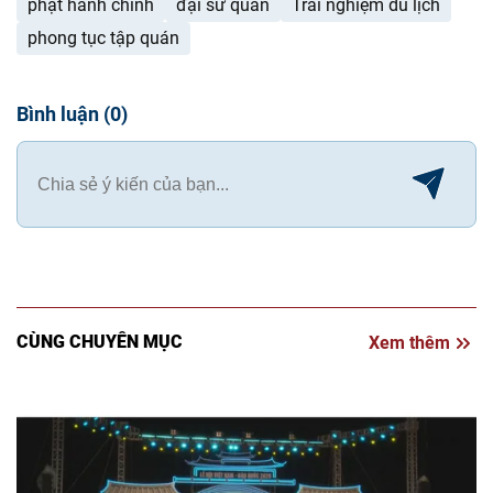
phạt hành chính
đại sứ quán
Trải nghiệm du lịch
phong tục tập quán
Bình luận
(
0
)
CÙNG CHUYÊN MỤC
Xem thêm