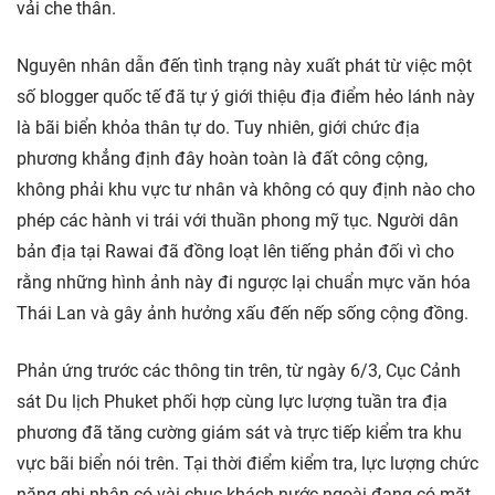
vải che thân.
Nguyên nhân dẫn đến tình trạng này xuất phát từ việc một
số blogger quốc tế đã tự ý giới thiệu địa điểm hẻo lánh này
là bãi biển khỏa thân tự do. Tuy nhiên, giới chức địa
phương khẳng định đây hoàn toàn là đất công cộng,
không phải khu vực tư nhân và không có quy định nào cho
phép các hành vi trái với thuần phong mỹ tục. Người dân
bản địa tại Rawai đã đồng loạt lên tiếng phản đối vì cho
rằng những hình ảnh này đi ngược lại chuẩn mực văn hóa
Thái Lan và gây ảnh hưởng xấu đến nếp sống cộng đồng.
Phản ứng trước các thông tin trên, từ ngày 6/3, Cục Cảnh
sát Du lịch Phuket phối hợp cùng lực lượng tuần tra địa
phương đã tăng cường giám sát và trực tiếp kiểm tra khu
vực bãi biển nói trên. Tại thời điểm kiểm tra, lực lượng chức
năng ghi nhận có vài chục khách nước ngoài đang có mặt