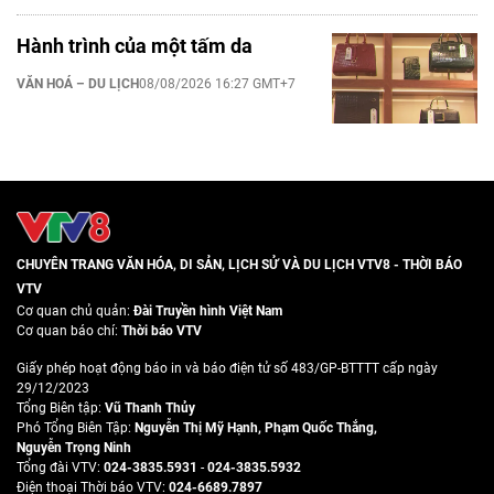
Hành trình của một tấm da
VĂN HOÁ – DU LỊCH
08/08/2026 16:27 GMT+7
CHUYÊN TRANG VĂN HÓA, DI SẢN, LỊCH SỬ VÀ DU LỊCH VTV8 - THỜI BÁO
VTV
Cơ quan chủ quản:
Đài Truyền hình Việt Nam
Cơ quan báo chí:
Thời báo VTV
Giấy phép hoạt động báo in và báo điện tử số 483/GP-BTTTT cấp ngày
29/12/2023
Tổng Biên tập:
Vũ Thanh Thủy
Phó Tổng Biên Tập:
Nguyễn Thị Mỹ Hạnh
,
Phạm Quốc Thắng
,
Nguyễn Trọng Ninh
Tổng đài VTV:
024-3835.5931
-
024-3835.5932
Ðiện thoại Thời báo VTV:
024-6689.7897