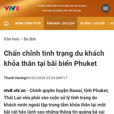
CHUYÊN TRANG VĂN HOÁ, DI SẢN, LỊCH SỬ, DU LỊCH
TÔN VINH CỘI NGUỒN, KẾT NỐI THỜI ĐẠI
NÓNG CÙNG VTV8
VĂN HOÁ - DU LỊCH
DI SẢN - LỊCH SỬ
KI
Văn hoá – Du lịch
Chấn chỉnh tình trạng du khách
khỏa thân tại bãi biển Phuket
Thanh Hương
09/03/2026 23:24 GMT+7
vtv8.vtv.vn
- Chính quyền huyện Rawai, tỉnh Phuket,
Thái Lan vừa phải vào cuộc xử lý tình trạng du
khách nước ngoài tập trung tắm khỏa thân tại một
bãi cát hẻo lánh sau những thông tin quảng bá sai