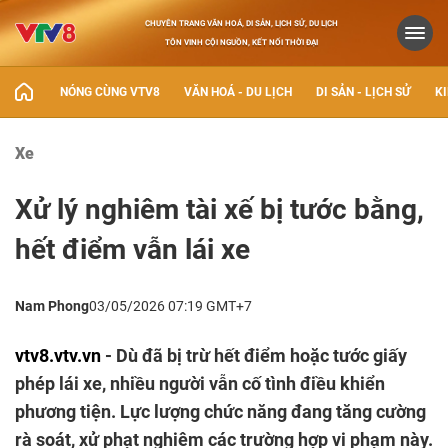
CHUYÊN TRANG VĂN HOÁ, DI SẢN, LỊCH SỬ, DU LỊCH
TÔN VINH CỘI NGUỒN, KẾT NỐI THỜI ĐẠI
NÓNG CÙNG VTV8
VĂN HOÁ - DU LỊCH
DI SẢN - LỊCH SỬ
KI
Xe
Xử lý nghiêm tài xế bị tước bằng,
hết điểm vẫn lái xe
Nam Phong
03/05/2026 07:19 GMT+7
vtv8.vtv.vn
- Dù đã bị trừ hết điểm hoặc tước giấy
phép lái xe, nhiều người vẫn cố tình điều khiển
phương tiện. Lực lượng chức năng đang tăng cường
rà soát, xử phạt nghiêm các trường hợp vi phạm này.