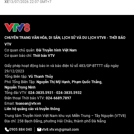
XE
13/07/2026 22:07 GMT+7
CHUYÊN TRANG VĂN HÓA, DI SẢN, LỊCH SỬ VÀ DU LỊCH VTV8 - THỜI BÁO
VTV
Cơ quan chủ quản:
Đài Truyền hình Việt Nam
Cơ quan báo chí:
Thời báo VTV
Giấy phép hoạt động báo in và báo điện tử số 483/GP-BTTTT cấp ngày
29/12/2023
Tổng Biên tập:
Vũ Thanh Thủy
Phó Tổng Biên Tập:
Nguyễn Thị Mỹ Hạnh
,
Phạm Quốc Thắng
,
Nguyễn Trọng Ninh
Tổng đài VTV:
024-3835.5931
-
024-3835.5932
Ðiện thoại Thời báo VTV:
024-6689.7897
Email:
toasoan@vtv.vn
Liên hệ quảng cáo và truyền thông
Trung tâm Truyền hình Việt Nam khu vực Miền Trung – Tây Nguyên (VTV8)
Địa chỉ: 258 Bạch Đằng, phường Hải Châu, thành phố Đà Nẵng
0905 884 040
vtv8.vtv.vn@gmail.com