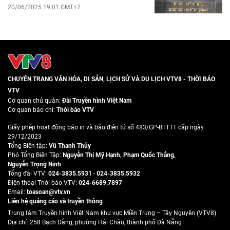
20/06/2025 19:01 GMT+7
CHUYÊN TRANG VĂN HÓA, DI SẢN, LỊCH SỬ VÀ DU LỊCH VTV8 - THỜI BÁO
VTV
Cơ quan chủ quản:
Đài Truyền hình Việt Nam
Cơ quan báo chí:
Thời báo VTV
Giấy phép hoạt động báo in và báo điện tử số 483/GP-BTTTT cấp ngày
29/12/2023
Tổng Biên tập:
Vũ Thanh Thủy
Phó Tổng Biên Tập:
Nguyễn Thị Mỹ Hạnh
,
Phạm Quốc Thắng
,
Nguyễn Trọng Ninh
Tổng đài VTV:
024-3835.5931
-
024-3835.5932
Ðiện thoại Thời báo VTV:
024-6689.7897
Email:
toasoan@vtv.vn
Liên hệ quảng cáo và truyền thông
Trung tâm Truyền hình Việt Nam khu vực Miền Trung – Tây Nguyên (VTV8)
Địa chỉ: 258 Bạch Đằng, phường Hải Châu, thành phố Đà Nẵng