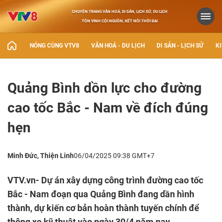
CHUYÊN TRANG VĂN HOÁ, DI SẢN, LỊCH SỬ, DU LỊCH
TÔN VINH CỘI NGUỒN, KẾT NỐI THỜI ĐẠI
NÓNG CÙNG VTV8
VĂN HOÁ - DU LỊCH
DI SẢN - LỊCH SỬ
KI
Quảng Bình dồn lực cho đường
cao tốc Bắc - Nam về đích đúng
hẹn
Minh Đức, Thiện Linh
06/04/2025 09:38 GMT+7
VTV.vn- Dự án xây dựng công trình đường cao tốc
Bắc - Nam đoạn qua Quảng Bình đang dần hình
thành, dự kiến cơ bản hoàn thành tuyến chính để
thông xe kỹ thuật vào ngày 30/4 năm nay.