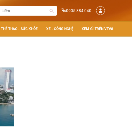
0905 884 040
THỂ THAO - SỨC KHỎE
XE - CÔNG NGHỆ
XEM GÌ TRÊN VTV8