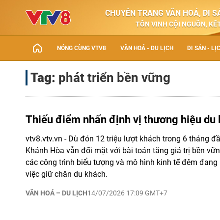
CHUYÊN TRANG VĂN HOÁ, DI SẢ
TÔN VINH CỘI NGUỒN, KẾT
NÓNG CÙNG VTV8
VĂN HOÁ - DU LỊCH
DI SẢN - LỊ
Tag:
phát triển bền vững
Thiếu điểm nhấn định vị thương hiệu du
vtv8.vtv.vn - Dù đón 12 triệu lượt khách trong 6 tháng đ
Khánh Hòa vẫn đối mặt với bài toán tăng giá trị bền vữn
các công trình biểu tượng và mô hình kinh tế đêm đang l
việc giữ chân du khách.
VĂN HOÁ – DU LỊCH
14/07/2026 17:09 GMT+7