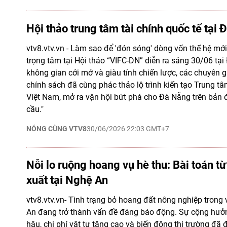
Hội thảo trung tâm tài chính quốc tế tại
vtv8.vtv.vn - Làm sao để 'đón sóng' dòng vốn thế hệ mới
trọng tâm tại Hội thảo “VIFC-DN” diễn ra sáng 30/06 tạ
không gian cởi mở và giàu tính chiến lược, các chuyên 
chính sách đã cùng phác thảo lộ trình kiến tạo Trung tâ
Việt Nam, mở ra vận hội bứt phá cho Đà Nẵng trên bản đ
cầu."
NÓNG CÙNG VTV8
30/06/2026 22:03 GMT+7
Nỗi lo ruộng hoang vụ hè thu: Bài toán từ
xuất tại Nghệ An
vtv8.vtv.vn- Tình trạng bỏ hoang đất nông nghiệp trong 
An đang trở thành vấn đề đáng báo động. Sự cộng hưởng
hậu, chi phí vật tư tăng cao và biến động thị trường đã