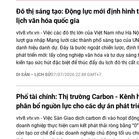
Đô thị sáng tạo: Động lực mới định hình 
lịch văn hóa quốc gia
vtv8.vtv.vn - Việc các đô thị lớn của Việt Nam như Hà Nội
lượt gia nhập Mạng lưới các thành phố sáng tạo của U
danh hiệu danh dự. Đây là bước ngoặt chiến lược, định
phát triển mới: lấy công nghiệp văn hóa và tư duy sáng t
kiến tạo sức hút đặc biệt để thúc đẩy du lịch đô thị cất 
DI SẢN – LỊCH SỬ
07/07/2026 22:48 GMT+7
Phố tài chính: Thị trường Carbon - Kênh
phân bổ nguồn lực cho các dự án phát tr
vtv8.vtv.vn - Việc Sàn Giao dịch carbon đi vào hoạt động
doanh nghiệp thực hiện cam kết phát thải ròng bằng “
còn tạo cơ chế để các doanh nghiệp chủ động tối ưu chi