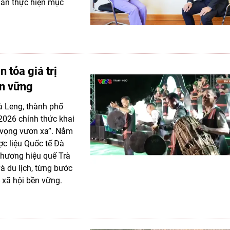
hần thực hiện mục
 tỏa giá trị
ền vững
rà Leng, thành phố
2026 chính thức khai
t vọng vươn xa”. Nằm
c liệu Quốc tế Đà
hương hiệu quế Trà
à du lịch, từng bước
- xã hội bền vững.