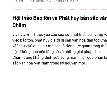
DI SẢN – LỊCH SỬ
28/06/2026 08:45 GMT+7
Hội thảo Bảo tồn và Phát huy bản sắc vă
Chăm
vtv8.vtv.vn - Trước yêu cầu của sự phát triển bền vững v
việc bảo tồn, phát huy giá trị di sản văn hóa dân tộc C
vệ "báu vật" quá khứ mà còn là động lực quan trọng thúc
hội. Thông qua nền tảng số và những giải pháp chiến lư
Chăm đang khẳng định sức sống mãnh liệt, góp phần l
sắc văn hóa Việt Nam trong kỷ nguyên mới.
KINH TẾ & TÀI CHÍNH
28/06/2026 06:11 GMT+7
Hội nghị Công bố quy hoạch và xúc tiến đ
Lắk
vtv8.vtv.vn - Sáng ngày 27/06/2026, Ủy ban nhân dân t