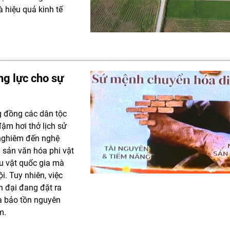
 hiệu quả kinh tế
ng lực cho sự
g đồng các dân tộc
ậm hơi thở lịch sử
 nghiêm đến nghệ
 sản văn hóa phi vật
u vật quốc gia mà
i. Tuy nhiên, việc
ện đại đang đặt ra
ữa bảo tồn nguyên
m.