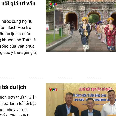
nối giá trị văn
ả nước cùng hội tụ
 tụ - Bách Hoa Bộ
u ấn lịch sử dân
g khuôn khổ Tuần lễ
sống của Việt phục
g cao ý thức gìn giữ,
 bá du lịch
thon đơn thuần, Giải
óa, kinh tế nổi bật
hân chạy vì môi
điểm đến du lịch