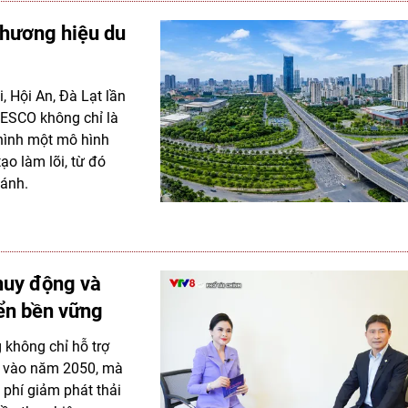
thương hiệu du
, Hội An, Đà Lạt lần
NESCO không chỉ là
 hình một mô hình
ạo làm lõi, từ đó
cánh.
 huy động và
iển bền vững
 không chỉ hỗ trợ
0” vào năm 2050, mà
 phí giảm phát thải