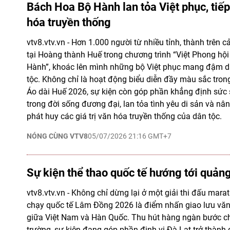
Bách Hoa Bộ Hành lan tỏa Việt phục, tiếp 
hóa truyền thống
vtv8.vtv.vn - Hơn 1.000 người từ nhiều tỉnh, thành trên c
tại Hoàng thành Huế trong chương trình “Việt Phong hội
Hành”, khoác lên mình những bộ Việt phục mang đậm dấ
tộc. Không chỉ là hoạt động biểu diễn đầy màu sắc tron
Áo dài Huế 2026, sự kiện còn góp phần khẳng định sức 
trong đời sống đương đại, lan tỏa tình yêu di sản và nân
phát huy các giá trị văn hóa truyền thống của dân tộc.
NÓNG CÙNG VTV8
05/07/2026 21:16 GMT+7
Sự kiện thể thao quốc tế hướng tới quảng
vtv8.vtv.vn - Không chỉ dừng lại ở một giải thi đấu mara
chạy quốc tế Lâm Đồng 2026 là điểm nhấn giao lưu văn h
giữa Việt Nam và Hàn Quốc. Thu hút hàng ngàn bước c
trường, sự kiện đang góp phần định vị Đà Lạt trở thành 