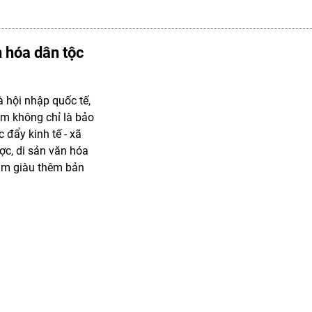
n hóa dân tộc
à hội nhập quốc tế,
hăm không chỉ là bảo
 đẩy kinh tế - xã
ợc, di sản văn hóa
àm giàu thêm bản
ầu tư tỉnh Đắk
ỉnh Đắk Lắk đã long