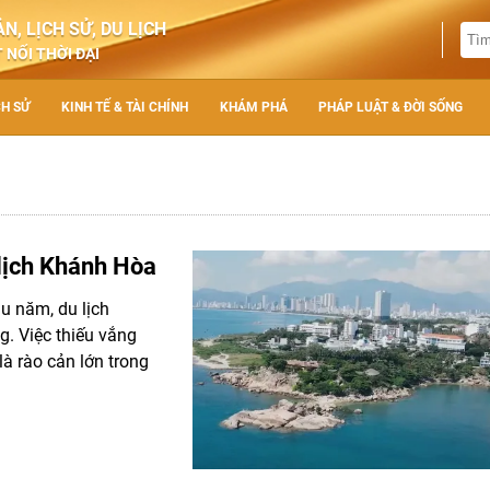
N, LỊCH SỬ, DU LỊCH
 NỐI THỜI ĐẠI
CH SỬ
KINH TẾ & TÀI CHÍNH
KHÁM PHÁ
PHÁP LUẬT & ĐỜI SỐNG
 lịch Khánh Hòa
ầu năm, du lịch
g. Việc thiếu vắng
à rào cản lớn trong