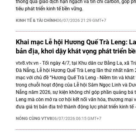
thông qua giao dịch hạn ngạch và tín chỉ carbon, góp p
tiêu phát triển kinh tế bền vững.
KINH TẾ & TÀI CHÍNH
06/07/2026 21:29 GMT+7
Khai mạc Lễ hội Hương Quế Trà Leng: Lan
bản địa, khơi dậy khát vọng phát triển b
vtv8.vtv.vn - Tối ngày 4/7, tại Khu dân cư Bằng La, xã T
Đà Nẵng, Lễ hội Hương Quế Trà Leng lần thứ nhất năm 
mạc với chủ đề “Hương Quế Trà Leng - Niềm tin và khá
trong chuỗi hoạt động của Lễ hội Sâm Ngọc Linh và Dượ
Nẵng năm 2026, sự kiện không chỉ góp phần quảng bá t
Leng mà còn mở ra cơ hội kết nối văn hóa, thương mại v
đưa giá trị bản địa trở thành động lực phát triển kinh tế 
NÓNG CÙNG VTV8
06/07/2026 06:15 GMT+7