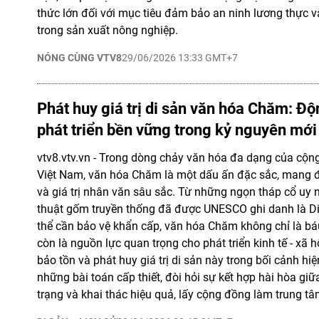
thức lớn đối với mục tiêu đảm bảo an ninh lương thực và
trong sản xuất nông nghiệp.
NÓNG CÙNG VTV8
29/06/2026 13:33 GMT+7
Phát huy giá trị di sản văn hóa Chăm: Độ
phát triển bền vững trong kỷ nguyên mới
vtv8.vtv.vn - Trong dòng chảy văn hóa đa dạng của cộn
Việt Nam, văn hóa Chăm là một dấu ấn đặc sắc, mang đ
và giá trị nhân văn sâu sắc. Từ những ngọn tháp cổ uy
thuật gốm truyền thống đã được UNESCO ghi danh là Di
thể cần bảo vệ khẩn cấp, văn hóa Chăm không chỉ là bá
còn là nguồn lực quan trọng cho phát triển kinh tế - xã hộ
bảo tồn và phát huy giá trị di sản này trong bối cảnh hi
những bài toán cấp thiết, đòi hỏi sự kết hợp hài hòa gi
trạng và khai thác hiệu quả, lấy cộng đồng làm trung tâ