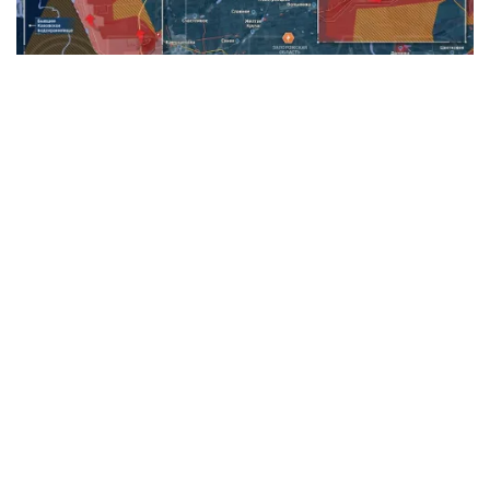
vtv8.vtv.vn - Giới phân tích nhận định, chiến dịch
Zaporizhia của quân đội Nga đã chính thức khởi động.
Việc nhanh chóng kiểm soát các điểm chốt then chốt cho
thấy Moscow đang theo đuổi một kế hoạch tấn công có
tính toán, với mục tiêu phong tỏa và tạo áp lực trực tiếp lên
thành phố Zaporizhia.
Tháo gỡ điểm nghẽn cho các dự án BT: