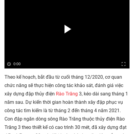
0:00
Theo kế hoạch, bắt đầu từ cuối tháng 12/2020, cơ quan
chức năng sẽ thực hiện công tác khảo sát, đánh giá việc
xây dựng đập thủy điện
Rào Trăng
3, kéo dài sang tháng 1
năm sau. Dự kiến thời gian hoàn thành xây đập phục vụ
công tác tìm kiếm là từ tháng 2 đến tháng 4 năm 2021.
Con đập ngăn dòng sông Rào Trăng thuộc thủy điện Rào
Trăng 3 theo thiết kế có cao trình 30 mét, đã xây dựng đạt