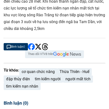
đến chiều cao 28 mét. Khi hoàn thành ngăn đập, cắt nước,
các lực lượng sẽ tổ chức tìm kiếm nạn nhân mất tích tại
khu vực lòng sông Rào Trăng từ đoạn tiếp giáp hiện trường
giai đoạn 3 xuôi về hạ lưu sông đến ngã ba Tam Dần, với
chiều dài khoảng 2,5km
Bình luận
0
Theo dõi VTV8 trên
Từ khóa:
cơ quan chức năng
Thừa Thiên - Huế
đập thủy điện
tìm kiếm người
người mất tích
tìm kiếm nạn nhân
Bình luận
(
0
)