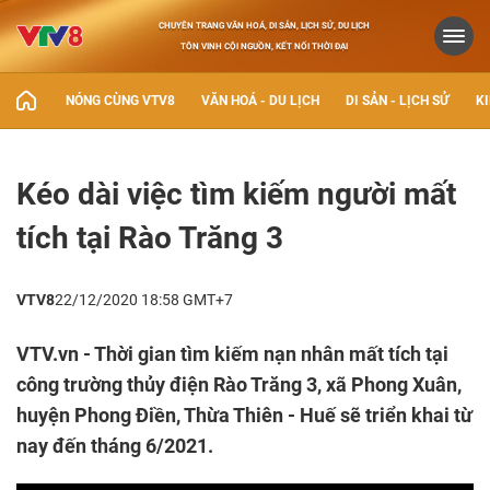
CHUYÊN TRANG VĂN HOÁ, DI SẢN, LỊCH SỬ, DU LỊCH
TÔN VINH CỘI NGUỒN, KẾT NỐI THỜI ĐẠI
NÓNG CÙNG VTV8
VĂN HOÁ - DU LỊCH
DI SẢN - LỊCH SỬ
KI
Kéo dài việc tìm kiếm người mất
tích tại Rào Trăng 3
VTV8
22/12/2020 18:58 GMT+7
VTV.vn - Thời gian tìm kiếm nạn nhân mất tích tại
công trường thủy điện Rào Trăng 3, xã Phong Xuân,
huyện Phong Điền, Thừa Thiên - Huế sẽ triển khai từ
nay đến tháng 6/2021.