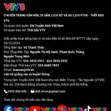
CHUYÊN TRANG VĂN HÓA, DI SẢN, LỊCH SỬ VÀ DU LỊCH VTV8 - THỜI BÁO
VTV
Cơ quan chủ quản:
Đài Truyền hình Việt Nam
Cơ quan báo chí:
Thời báo VTV
Giấy phép hoạt động báo in và báo điện tử số 483/GP-BTTTT cấp ngày
29/12/2023
Tổng Biên tập:
Vũ Thanh Thủy
Phó Tổng Biên Tập:
Nguyễn Thị Mỹ Hạnh
,
Phạm Quốc Thắng
,
Nguyễn Trọng Ninh
Tổng đài VTV:
024-3835.5931
-
024-3835.5932
Ðiện thoại Thời báo VTV:
024-6689.7897
Email:
toasoan@vtv.vn
Liên hệ quảng cáo và truyền thông
Trung tâm Truyền hình Việt Nam khu vực Miền Trung – Tây Nguyên (VTV8)
Địa chỉ: 258 Bạch Đằng, phường Hải Châu, thành phố Đà Nẵng
0905 884 040
vtv8.vtv.vn@gmail.com
Theo dõi chúng tôi trên các nền tảng