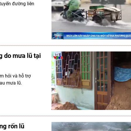
tuyến đường liên
 do mưa lũ tại
m hỏi và hỗ trợ
sau mưa lũ.
ng rốn lũ