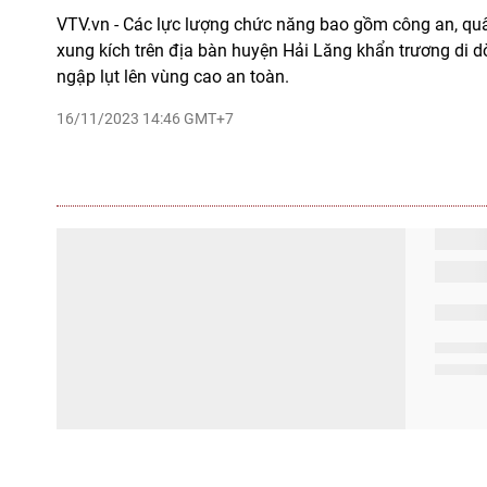
VTV.vn - Các lực lượng chức năng bao gồm công an, quâ
xung kích trên địa bàn huyện Hải Lăng khẩn trương di dờ
ngập lụt lên vùng cao an toàn.
16/11/2023 14:46 GMT+7
Vùng hạ du Hà Tĩnh ngập sâu
VTV.vn - Mặc dù một số nơi nước đã rút, nhưng vùng hạ
Hương Khê, Hà Tĩnh vẫn đang bị ngập.
01/11/2023 21:23 GMT+7