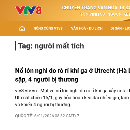
CHUYÊN TRANG VĂN HOÁ, DI SẢ
TÔN VINH CỘI NGUỒN, KẾT
NÓNG CÙNG VTV8
VĂN HOÁ - DU LỊCH
DI SẢN - LỊ
Tag:
người mất tích
Nổ lớn nghi do rò rỉ khí ga ở Utrecht (Hà
sập, 4 người bị thương
vtv8.vtv.vn - Một vụ nổ lớn nghi do rò rỉ khí ga xảy ra tạ
Utrecht chiều 15/1, gây hỏa hoạn kéo dài nhiều giờ, làm
và khiến 4 người bị thương.
QUỐC TẾ
16/01/2026 08:32 GMT+7