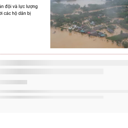
n đội và lực lượng
i các hộ dân bị
 du của huyện