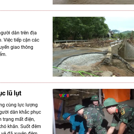
người dân trên địa
. Việc tiếp cận các
tuyến giao thông
ểm.
 lũ lụt
ơng cùng lực lượng
người dân khắc phục
h trạng mất điện,
 khó khăn. Suốt đêm
tự vệ đã xuyên đêm