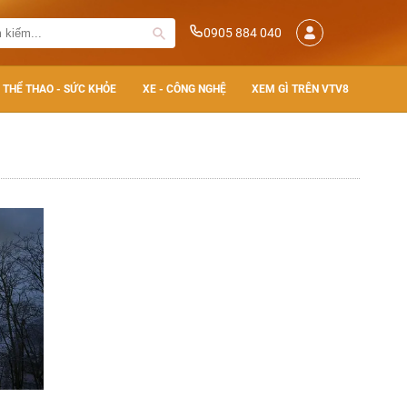
0905 884 040
THỂ THAO - SỨC KHỎE
XE - CÔNG NGHỆ
XEM GÌ TRÊN VTV8