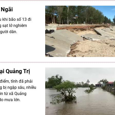
g Ngãi
u khi bão số 13 đi
ng sạt lở nghiêm
người dân.
ại Quảng Trị
điểm, tỉnh đã phải
g bị ngập sâu, nhiều
tin từ xã Quảng
 do mưa lớn.