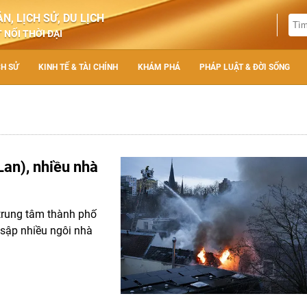
N, LỊCH SỬ, DU LỊCH
 NỐI THỜI ĐẠI
CH SỬ
KINH TẾ & TÀI CHÍNH
KHÁM PHÁ
PHÁP LUẬT & ĐỜI SỐNG
 Lan), nhiều nhà
i trung tâm thành phố
 sập nhiều ngôi nhà