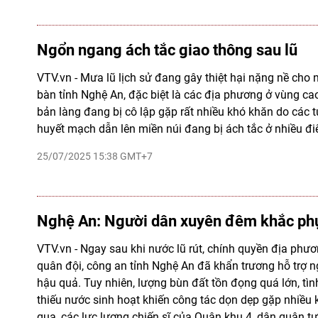
Ngổn ngang ách tắc giao thông sau lũ
VTV.vn - Mưa lũ lịch sử đang gây thiệt hại nặng nề cho 
bàn tỉnh Nghệ An, đặc biệt là các địa phương ở vùng cao
bản làng đang bị cô lập gặp rất nhiều khó khăn do các 
huyết mạch dẫn lên miền núi đang bị ách tắc ở nhiều đi
25/07/2025 15:38 GMT+7
Nghệ An: Người dân xuyên đêm khắc phục
VTV.vn - Ngay sau khi nước lũ rút, chính quyền địa phư
quân đội, công an tỉnh Nghệ An đã khẩn trương hỗ trợ 
hậu quả. Tuy nhiên, lượng bùn đất tồn đọng quá lớn, tìn
thiếu nước sinh hoạt khiến công tác dọn dẹp gặp nhiều
qua, các lực lượng chiến sĩ của Quân khu 4, dân quân 