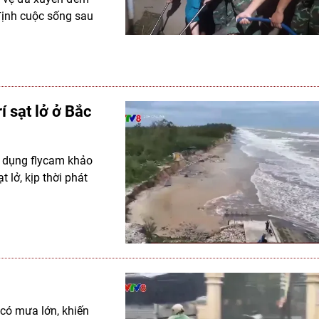
định cuộc sống sau
í sạt lở ở Bắc
ử dụng flycam khảo
 lở, kịp thời phát
 có mưa lớn, khiến