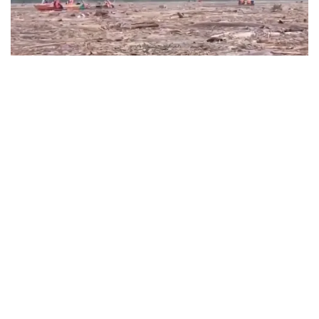
VTV.vn - Sáng nay, 08/11, khi thời tiết thuận lợi, lực lượng
chức năng đã nối lại hoạt động tìm kiếm cứu người mất
tích tại huyện Nam Trà My và Phước Sơn.
Tổng lực tìm kiếm nạn nhân sạt lở đất tại
Hướng Hóa
19/10/2020 20:43 GMT+7