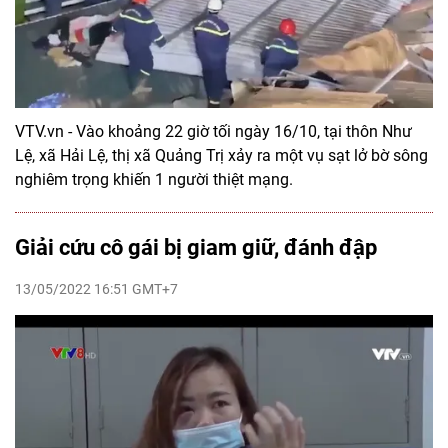
VTV.vn - Vào khoảng 22 giờ tối ngày 16/10, tại thôn Như
Lệ, xã Hải Lệ, thị xã Quảng Trị xảy ra một vụ sạt lở bờ sông
nghiêm trọng khiến 1 người thiệt mạng.
Giải cứu cô gái bị giam giữ, đánh đập
13/05/2022 16:51 GMT+7