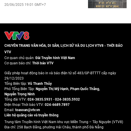
20/06/2025 19:01 GMT+7
CHUYÊN TRANG VĂN HÓA, DI SẢN, LỊCH SỬ VÀ DU LỊCH VTV8 - THỜI BÁO
VTV
Cơ quan chủ quản:
Đài Truyền hình Việt Nam
Cơ quan báo chí:
Thời báo VTV
Giấy phép hoạt động báo in và báo điện tử số 483/GP-BTTTT cấp ngày
29/12/2023
Tổng Biên tập:
Vũ Thanh Thủy
Phó Tổng Biên Tập:
Nguyễn Thị Mỹ Hạnh
,
Phạm Quốc Thắng
,
Nguyễn Trọng Ninh
Tổng đài VTV:
024-3835.5931
-
024-3835.5932
Ðiện thoại Thời báo VTV:
024-6689.7897
Email:
toasoan@vtv.vn
Liên hệ quảng cáo và truyền thông
Trung tâm Truyền hình Việt Nam khu vực Miền Trung – Tây Nguyên (VTV8)
Địa chỉ: 258 Bạch Đằng, phường Hải Châu, thành phố Đà Nẵng