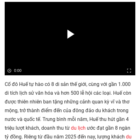
0:00
Cố đô Huế tự hào có 8 di sản thế giới, cùng với gần 1.000
di tích lịch sử văn hóa và hơn 500 lễ hội các loại. Huế còn
được thiên nhiên ban tặng những cảnh quan kỳ vĩ và thơ
mộng, trở thành điểm đến của đông đảo du khách trong
nước và quốc tế. Trung bình mỗi năm, Huế thu hút gần 4
triệu lượt khách, doanh thu từ
du lịch
ước đạt gần 8 ngàn
tỷ đồng. Riêng từ đầu năm 2025 đến nay, lượng khách
du