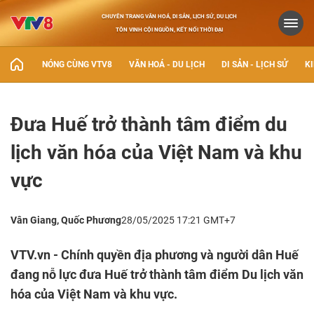
CHUYÊN TRANG VĂN HOÁ, DI SẢN, LỊCH SỬ, DU LỊCH
TÔN VINH CỘI NGUỒN, KẾT NỐI THỜI ĐẠI
NÓNG CÙNG VTV8
VĂN HOÁ - DU LỊCH
DI SẢN - LỊCH SỬ
KI
Đưa Huế trở thành tâm điểm du
lịch văn hóa của Việt Nam và khu
vực
Vân Giang, Quốc Phương
28/05/2025 17:21 GMT+7
VTV.vn - Chính quyền địa phương và người dân Huế
đang nỗ lực đưa Huế trở thành tâm điểm Du lịch văn
hóa của Việt Nam và khu vực.