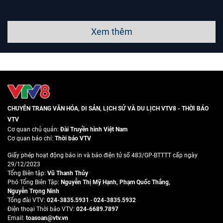
Xem thêm
CHUYÊN TRANG VĂN HÓA, DI SẢN, LỊCH SỬ VÀ DU LỊCH VTV8 - THỜI BÁO
VTV
Cơ quan chủ quản:
Đài Truyền hình Việt Nam
Cơ quan báo chí:
Thời báo VTV
Giấy phép hoạt động báo in và báo điện tử số 483/GP-BTTTT cấp ngày
29/12/2023
Tổng Biên tập:
Vũ Thanh Thủy
Phó Tổng Biên Tập:
Nguyễn Thị Mỹ Hạnh
,
Phạm Quốc Thắng
,
Nguyễn Trọng Ninh
Tổng đài VTV:
024-3835.5931
-
024-3835.5932
Ðiện thoại Thời báo VTV:
024-6689.7897
Email:
toasoan@vtv.vn