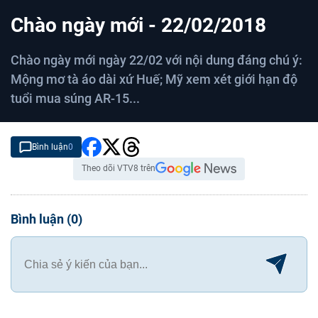
C
0:00
/
D
0:00
Chào ngày mới - 22/02/2018
u
u
r
r
Chào ngày mới ngày 22/02 với nội dung đáng chú ý:
r
a
Mộng mơ tà áo dài xứ Huế; Mỹ xem xét giới hạn độ
e
t
tuổi mua súng AR-15...
n
i
t
o
Bình luận
0
T
n
Theo dõi VTV8 trên
i
m
e
Bình luận
(
0
)