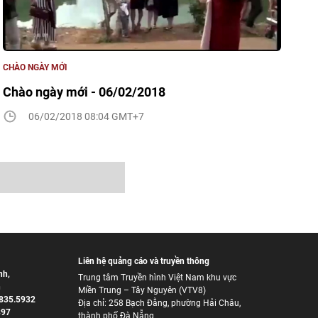
CHÀO NGÀY MỚI
Chào ngày mới - 06/02/2018
06/02/2018 08:04 GMT+7
Liên hệ quảng cáo và truyền thông
nh
,
Trung tâm Truyền hình Việt Nam khu vực
h
Miền Trung – Tây Nguyên (VTV8)
835.5932
Địa chỉ: 258 Bạch Đằng, phường Hải Châu,
897
thành phố Đà Nẵng