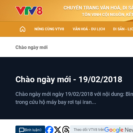
CHUYÊN TRANG VĂN HOÁ, DI SẢ
TÔN VINH CỘI NGUỒN, KẾT
NÓNG CÙNG VTV8
VĂN HOÁ - DU LỊCH
DI SẢN - LỊ
Chào ngày mới
Chào ngày mới - 19/02/2018
Chào ngày mới ngày 19/02/2018 với nội dung: Bìn
trong cứu hộ máy bay rơi tại iran...
Theo dõi VTV8 trên
Bình luận
0