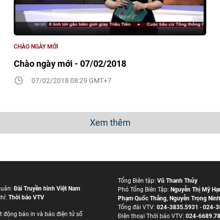
CHÀO NGÀY MỚI
Chào ngày mới - 07/02/2018
07/02/2018 08:29 GMT+7
Xem thêm
Tổng Biên tập:
Vũ Thanh Thủy
quản:
Đài Truyền hình Việt Nam
Phó Tổng Biên Tập:
Nguyễn Thị Mỹ Hạ
hí:
Thời báo VTV
Phạm Quốc Thắng
,
Nguyễn Trọng Nin
Tổng đài VTV:
024-3835.5931
-
024-3
t động báo in và báo điện tử số
Ðiện thoại Thời báo VTV:
024-6689.7