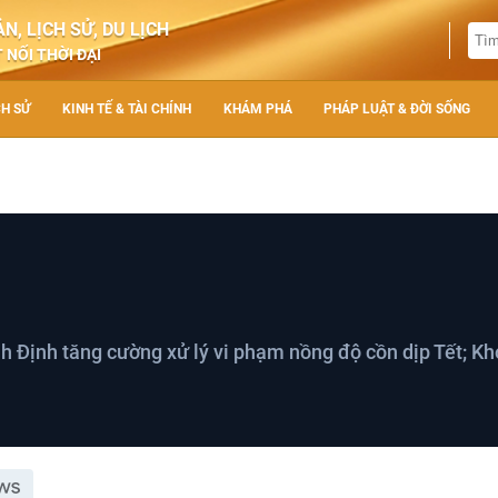
N, LỊCH SỬ, DU LỊCH
 NỐI THỜI ĐẠI
CH SỬ
KINH TẾ & TÀI CHÍNH
KHÁM PHÁ
PHÁP LUẬT & ĐỜI SỐNG
h Định tăng cường xử lý vi phạm nồng độ cồn dịp Tết; K