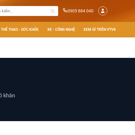
0905 884 040
THỂ THAO - SỨC KHỎE
XE - CÔNG NGHỆ
XEM GÌ TRÊN VTV8
hó khăn