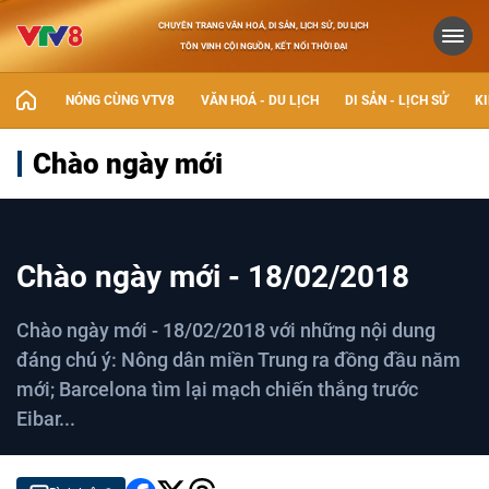
CHUYÊN TRANG VĂN HOÁ, DI SẢN, LỊCH SỬ, DU LỊCH
TÔN VINH CỘI NGUỒN, KẾT NỐI THỜI ĐẠI
NÓNG CÙNG VTV8
VĂN HOÁ - DU LỊCH
DI SẢN - LỊCH SỬ
KI
Chào ngày mới
Chào ngày mới - 18/02/2018
Chào ngày mới - 18/02/2018 với những nội dung
đáng chú ý: Nông dân miền Trung ra đồng đầu năm
mới; Barcelona tìm lại mạch chiến thắng trước
Eibar...