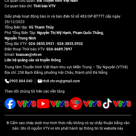
Cơ quan chủ quản:
Đài Truyền hình Việt Nam
Cơ quan báo chí:
Thời báo VTV
Giấy phép hoạt động báo in và báo điện tử số 483/GP-BTTTT cấp ngày
29/12/2023
Tổng Biên tập:
Vũ Thanh Thủy
Phó Tổng Biên Tập:
Nguyễn Thị Mỹ Hạnh
,
Phạm Quốc Thắng
,
Nguyễn Trọng Ninh
Tổng đài VTV:
024-3835.5931
-
024-3835.5932
Ðiện thoại Thời báo VTV:
024-6689.7897
Email:
toasoan@vtv.vn
Liên hệ quảng cáo và truyền thông
Trung tâm Truyền hình Việt Nam khu vực Miền Trung – Tây Nguyên (VTV8)
Địa chỉ: 258 Bạch Đằng, phường Hải Châu, thành phố Đà Nẵng
0905 884 040
vtv8.vtv.vn@gmail.com
Theo dõi chúng tôi trên các nền tảng
® Cấm sao chép dưới mọi hình thức nếu không có sự chấp thuận bằng văn
bản. Ghi rõ nguồn VTV.vn khi phát hành lại thông tin từ website này.