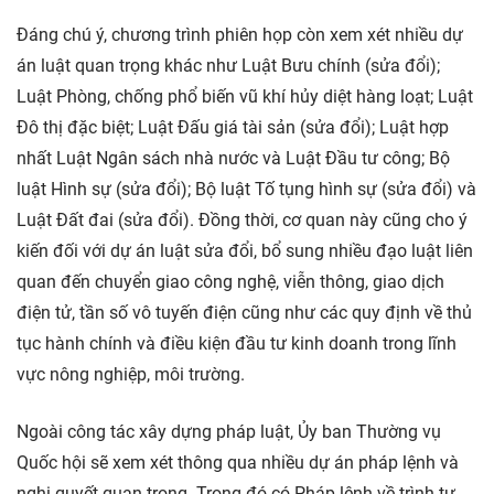
Đáng chú ý, chương trình phiên họp còn xem xét nhiều dự
án luật quan trọng khác như Luật Bưu chính (sửa đổi);
Luật Phòng, chống phổ biến vũ khí hủy diệt hàng loạt; Luật
Đô thị đặc biệt; Luật Đấu giá tài sản (sửa đổi); Luật hợp
nhất Luật Ngân sách nhà nước và Luật Đầu tư công; Bộ
luật Hình sự (sửa đổi); Bộ luật Tố tụng hình sự (sửa đổi) và
Luật Đất đai (sửa đổi). Đồng thời, cơ quan này cũng cho ý
kiến đối với dự án luật sửa đổi, bổ sung nhiều đạo luật liên
quan đến chuyển giao công nghệ, viễn thông, giao dịch
điện tử, tần số vô tuyến điện cũng như các quy định về thủ
tục hành chính và điều kiện đầu tư kinh doanh trong lĩnh
vực nông nghiệp, môi trường.
Ngoài công tác xây dựng pháp luật, Ủy ban Thường vụ
Quốc hội sẽ xem xét thông qua nhiều dự án pháp lệnh và
nghị quyết quan trọng. Trong đó có Pháp lệnh về trình tự,