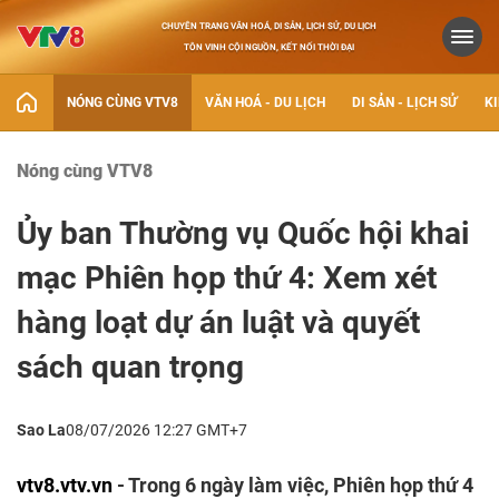
CHUYÊN TRANG VĂN HOÁ, DI SẢN, LỊCH SỬ, DU LỊCH
TÔN VINH CỘI NGUỒN, KẾT NỐI THỜI ĐẠI
NÓNG CÙNG VTV8
VĂN HOÁ - DU LỊCH
DI SẢN - LỊCH SỬ
KI
Nóng cùng VTV8
Ủy ban Thường vụ Quốc hội khai
mạc Phiên họp thứ 4: Xem xét
hàng loạt dự án luật và quyết
sách quan trọng
Sao La
08/07/2026 12:27 GMT+7
vtv8.vtv.vn
- Trong 6 ngày làm việc, Phiên họp thứ 4