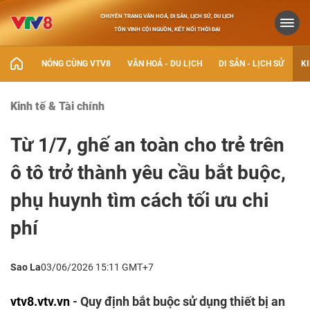
CHUYÊN TRANG VĂN HOÁ, DI SẢN, LỊCH SỬ, DU LỊCH
TÔN VINH CỘI NGUỒN, KẾT NỐI THỜI ĐẠI
NÓNG CÙNG VTV8
VĂN HOÁ - DU LỊCH
DI SẢN - LỊCH SỬ
KI
Kinh tế & Tài chính
Từ 1/7, ghế an toàn cho trẻ trên
ô tô trở thành yêu cầu bắt buộc,
phụ huynh tìm cách tối ưu chi
phí
Sao La
03/06/2026 15:11 GMT+7
vtv8.vtv.vn
- Quy định bắt buộc sử dụng thiết bị an