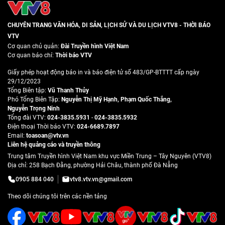
CHUYÊN TRANG VĂN HÓA, DI SẢN, LỊCH SỬ VÀ DU LỊCH VTV8 - THỜI BÁO
VTV
Cơ quan chủ quản:
Đài Truyền hình Việt Nam
Cơ quan báo chí:
Thời báo VTV
Giấy phép hoạt động báo in và báo điện tử số 483/GP-BTTTT cấp ngày
29/12/2023
Tổng Biên tập:
Vũ Thanh Thủy
Phó Tổng Biên Tập:
Nguyễn Thị Mỹ Hạnh
,
Phạm Quốc Thắng
,
Nguyễn Trọng Ninh
Tổng đài VTV:
024-3835.5931
-
024-3835.5932
Ðiện thoại Thời báo VTV:
024-6689.7897
Email:
toasoan@vtv.vn
Liên hệ quảng cáo và truyền thông
Trung tâm Truyền hình Việt Nam khu vực Miền Trung – Tây Nguyên (VTV8)
Địa chỉ: 258 Bạch Đằng, phường Hải Châu, thành phố Đà Nẵng
0905 884 040
vtv8.vtv.vn@gmail.com
Theo dõi chúng tôi trên các nền tảng