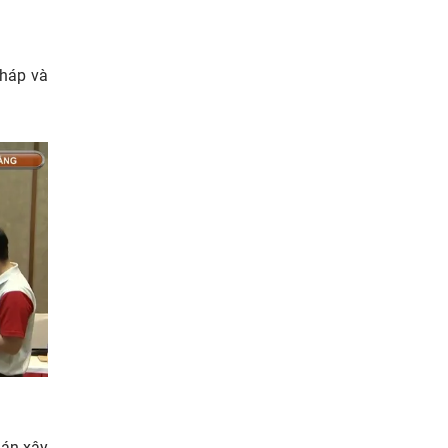
pháp và
 án xây