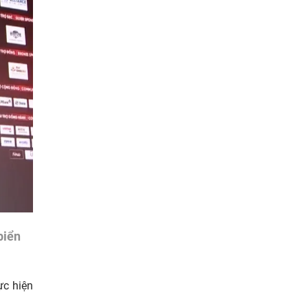
biển
ực hiện