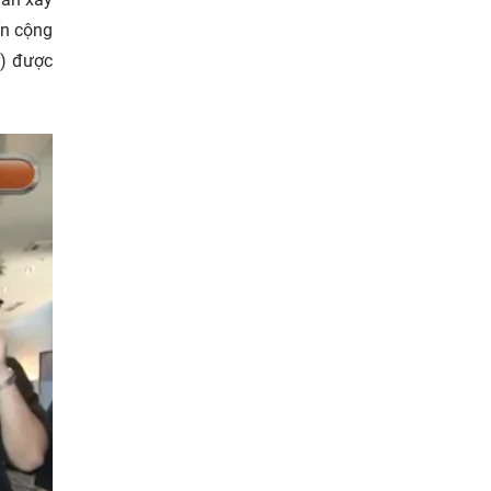
ốn cộng
x) được