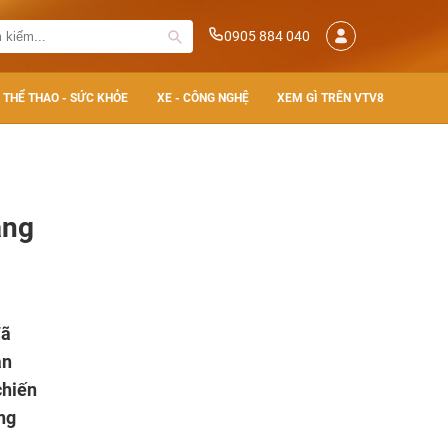
0905 884 040
THỂ THAO - SỨC KHỎE
XE - CÔNG NGHỆ
XEM GÌ TRÊN VTV8
ẵng
đã
an
chiến
ng