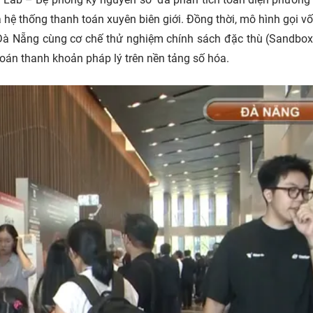
hệ thống thanh toán xuyên biên giới. Đồng thời, mô hình gọi v
 Đà Nẵng cùng cơ chế thử nghiệm chính sách đặc thù (Sandbo
toán thanh khoản pháp lý trên nền tảng số hóa.