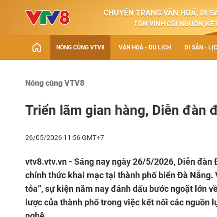
CHUYÊN TRANG VĂN HOÁ, DI SẢ
TÔN VINH CỘI NGUỒN, KẾT
NÓNG CÙNG VTV8
VĂN HOÁ - DU LỊCH
DI SẢN - LỊ
Nóng cùng VTV8
Triển lãm gian hàng, Diễn đàn 
26/05/2026 11:56 GMT+7
vtv8.vtv.vn - Sáng nay ngày 26/5/2026, Diễn đà
chính thức khai mạc tại thành phố biển Đà Nẵng.
tỏa”, sự kiện năm nay đánh dấu bước ngoặt lớn về 
lược của thành phố trong việc kết nối các nguồn 
nghệ.