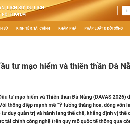
N, LỊCH SỬ, DU LỊCH
 NỐI THỜI ĐẠI
CH SỬ
KINH TẾ & TÀI CHÍNH
KHÁM PHÁ
PHÁP LUẬT & ĐỜI SỐNG
đầu tư mạo hiểm và thiên thần Đà N
n Đầu tư mạo hiểm và Thiên thần Đà Nẵng (DAVAS 2026) 
 Với thông điệp mạnh mẽ “Ý tưởng thăng hoa, dòng vốn l
tư duy quản trị và hành lang thể chế, khẳng định vị thế 
lực tài chính công nghệ trên quy mô quốc tế thông qua cô