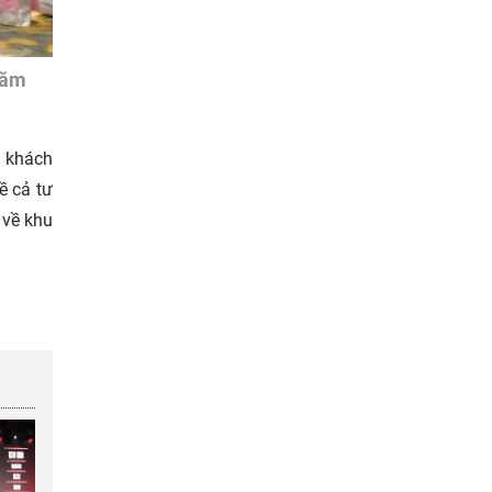
năm
g khách
ề cả tư
 về khu