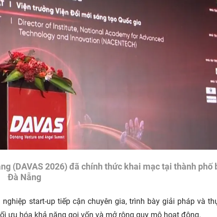
ng (DAVAS 2026) đã chính thức khai mạc tại thành phố 
Đà Nẵng
ghiệp start-up tiếp cận chuyên gia, trình bày giải pháp và th
m tối ưu hóa khả năng gọi vốn và mở rộng quy mô hoạt động.