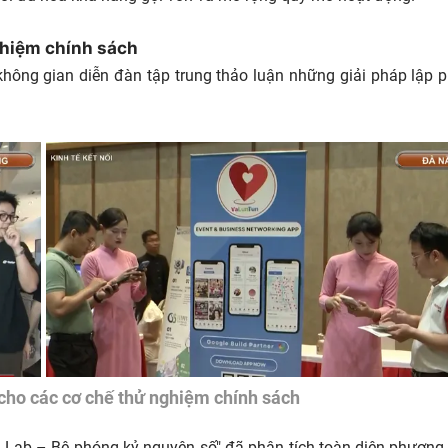
ghiệm chính sách
không gian diễn đàn tập trung thảo luận những giải pháp lập 
ho các cơ chế thử nghiệm chính sách
 Lab – Bệ phóng kỷ nguyên số" đã phân tích toàn diện phương