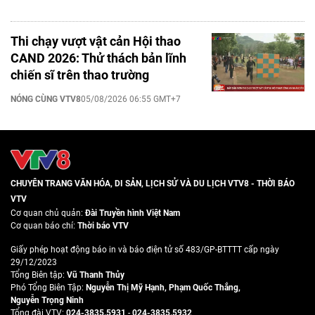
Thi chạy vượt vật cản Hội thao
CAND 2026: Thử thách bản lĩnh
chiến sĩ trên thao trường
NÓNG CÙNG VTV8
05/08/2026 06:55 GMT+7
CHUYÊN TRANG VĂN HÓA, DI SẢN, LỊCH SỬ VÀ DU LỊCH VTV8 - THỜI BÁO
VTV
Cơ quan chủ quản:
Đài Truyền hình Việt Nam
Cơ quan báo chí:
Thời báo VTV
Giấy phép hoạt động báo in và báo điện tử số 483/GP-BTTTT cấp ngày
29/12/2023
Tổng Biên tập:
Vũ Thanh Thủy
Phó Tổng Biên Tập:
Nguyễn Thị Mỹ Hạnh
,
Phạm Quốc Thắng
,
Nguyễn Trọng Ninh
Tổng đài VTV:
024-3835.5931
-
024-3835.5932