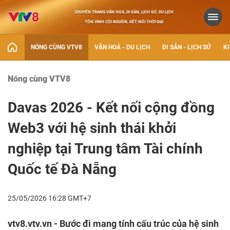
CHUYÊN TRANG VĂN HOÁ, DI SẢN, LỊCH SỬ, DU LỊCH
TÔN VINH CỘI NGUỒN, KẾT NỐI THỜI ĐẠI
NÓNG CÙNG VTV8
VĂN HOÁ - DU LỊCH
DI SẢN - LỊCH SỬ
KI
Nóng cùng VTV8
Davas 2026 - Kết nối cộng đồng
Web3 với hệ sinh thái khởi
nghiệp tại Trung tâm Tài chính
Quốc tế Đà Nẵng
25/05/2026 16:28 GMT+7
vtv8.vtv.vn - Bước đi mang tính cấu trúc của hệ sinh