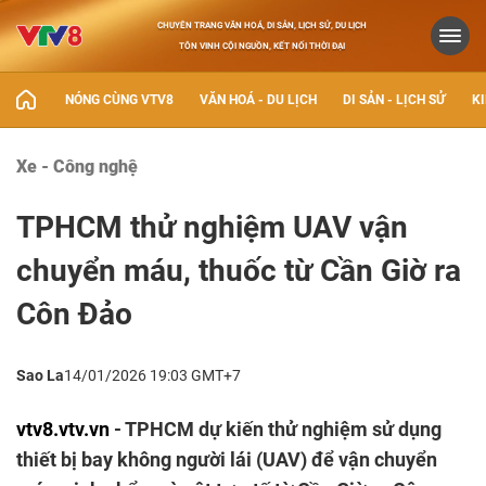
CHUYÊN TRANG VĂN HOÁ, DI SẢN, LỊCH SỬ, DU LỊCH
TÔN VINH CỘI NGUỒN, KẾT NỐI THỜI ĐẠI
NÓNG CÙNG VTV8
VĂN HOÁ - DU LỊCH
DI SẢN - LỊCH SỬ
KI
Xe - Công nghệ
TPHCM thử nghiệm UAV vận
chuyển máu, thuốc từ Cần Giờ ra
Côn Đảo
Sao La
14/01/2026 19:03 GMT+7
vtv8.vtv.vn
- TPHCM dự kiến thử nghiệm sử dụng
thiết bị bay không người lái (UAV) để vận chuyển