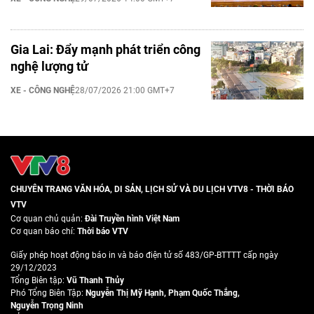
Gia Lai: Đẩy mạnh phát triển công
nghệ lượng tử
XE - CÔNG NGHỆ
28/07/2026 21:00 GMT+7
CHUYÊN TRANG VĂN HÓA, DI SẢN, LỊCH SỬ VÀ DU LỊCH VTV8 - THỜI BÁO
VTV
Cơ quan chủ quản:
Đài Truyền hình Việt Nam
Cơ quan báo chí:
Thời báo VTV
Giấy phép hoạt động báo in và báo điện tử số 483/GP-BTTTT cấp ngày
29/12/2023
Tổng Biên tập:
Vũ Thanh Thủy
Phó Tổng Biên Tập:
Nguyễn Thị Mỹ Hạnh
,
Phạm Quốc Thắng
,
Nguyễn Trọng Ninh