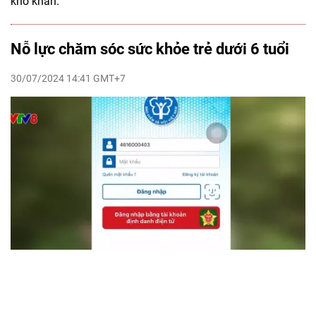
khó khăn.
Nỗ lực chăm sóc sức khỏe trẻ dưới 6 tuổi
30/07/2024 14:41 GMT+7
VTV.vn - Sổ khám chữa bệnh điện tử được tích hợp trong
ứng dụng VSSID, giải pháp thay thế sổ khám bênh thông