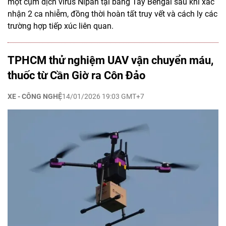
một cụm dịch virus Nipah tại bang Tây Bengal sau khi xác
nhận 2 ca nhiễm, đồng thời hoàn tất truy vết và cách ly các
trường hợp tiếp xúc liên quan.
TPHCM thử nghiệm UAV vận chuyển máu,
thuốc từ Cần Giờ ra Côn Đảo
XE - CÔNG NGHỆ
14/01/2026 19:03 GMT+7