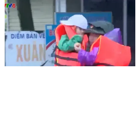
VTV.vn - Bộ Tư lệnh Quân khu 4 đã huy động hơn 8.000
lượt cán bộ, chiến sỹ, dân quân tự vệ và gần 200 lượt
phương tiện tham gia giúp dân phòng chống và khắc phục
hậu quả mưa lũ.
Các cơ sở y tế ở Hà Tĩnh thiếu thuốc điều