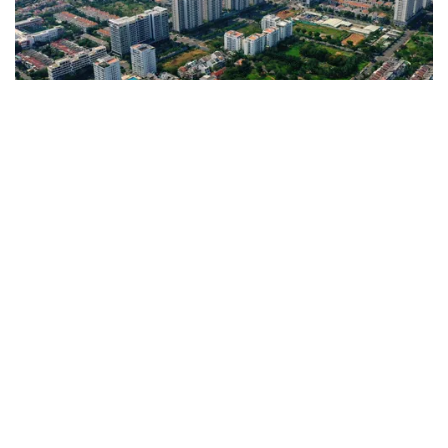
vtv8.vtv.vn - Dòng vốn đầu tư công đang luân chuyển
mạnh mẽ tạo nên những động lực tăng trưởng mới giúp
kinh tế Việt Nam bứt phá ngay từ những tháng đầu năm
2026.
Tổng Bí thư Tô Lâm bắt đầu chuyến thăm
cấp Nhà nước tới Campuchia
NÓNG CÙNG VTV8
06/02/2026 22:20 GMT+7