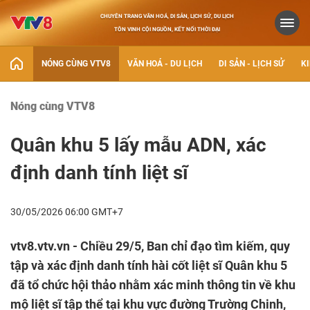
CHUYÊN TRANG VĂN HOÁ, DI SẢN, LỊCH SỬ, DU LỊCH
TÔN VINH CỘI NGUỒN, KẾT NỐI THỜI ĐẠI
NÓNG CÙNG VTV8
VĂN HOÁ - DU LỊCH
DI SẢN - LỊCH SỬ
KI
Nóng cùng VTV8
Quân khu 5 lấy mẫu ADN, xác
định danh tính liệt sĩ
30/05/2026 06:00 GMT+7
vtv8.vtv.vn - Chiều 29/5, Ban chỉ đạo tìm kiếm, quy
tập và xác định danh tính hài cốt liệt sĩ Quân khu 5
đã tổ chức hội thảo nhằm xác minh thông tin về khu
mộ liệt sĩ tập thể tại khu vực đường Trường Chinh,