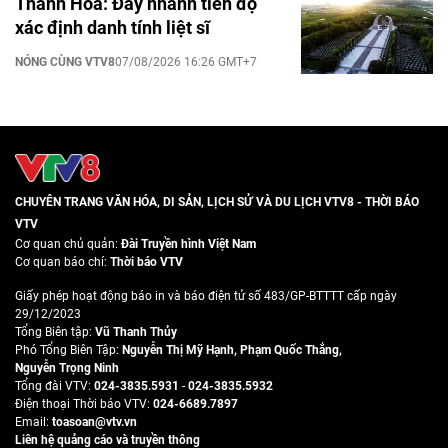
Thanh Hoá: Đẩy nhanh tiến độ
xác định danh tính liệt sĩ
NÓNG CÙNG VTV8
07/08/2026 16:26 GMT+7
CHUYÊN TRANG VĂN HÓA, DI SẢN, LỊCH SỬ VÀ DU LỊCH VTV8 - THỜI BÁO
VTV
Cơ quan chủ quản:
Đài Truyền hình Việt Nam
Cơ quan báo chí:
Thời báo VTV
Giấy phép hoạt động báo in và báo điện tử số 483/GP-BTTTT cấp ngày
29/12/2023
Tổng Biên tập:
Vũ Thanh Thủy
Phó Tổng Biên Tập:
Nguyễn Thị Mỹ Hạnh
,
Phạm Quốc Thắng
,
Nguyễn Trọng Ninh
Tổng đài VTV:
024-3835.5931
-
024-3835.5932
Ðiện thoại Thời báo VTV:
024-6689.7897
Email:
toasoan@vtv.vn
Liên hệ quảng cáo và truyền thông