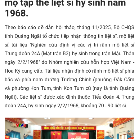
mộ tập thể liệt sĩ hy sinh năm
1968.
Theo báo cáo đề dẫn hội thảo, tháng 11/2025, Bộ CHQS
tỉnh Quảng Ngãi tổ chức tiếp nhận thông tin liệt sĩ, mộ liệt
sĩ, tài liệu "Nghiên cứu định vị các vị trí rãnh mộ liệt sĩ
Trung đoàn 24A (Mặt trận B3) hy sinh trong trận Mậu Thân
ngày 2/2/1968" do Nhóm nghiên cứu hỗn hợp Việt Nam -
Hoa Kỳ cung cấp. Tài liệu nhận định có rãnh mộ liệt sĩ phía
bắc và phía nam đường Trường Chinh (phường Đắk Cấm
và phường Kon Tum, tỉnh Kon Tum cũ (nay là tỉnh Quảng
Ngãi). Các liệt sĩ được xác định thuộc Tiểu đoàn 4, Trung
đoàn 24A, hy sinh ngày 2/2/1968, khoảng 70 - 90 liệt sĩ.