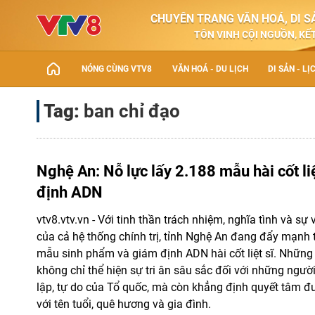
CHUYÊN TRANG VĂN HOÁ, DI SẢ
TÔN VINH CỘI NGUỒN, KẾT
NÓNG CÙNG VTV8
VĂN HOÁ - DU LỊCH
DI SẢN - LỊ
Tag:
ban chỉ đạo
Nghệ An: Nỗ lực lấy 2.188 mẫu hài cốt li
định ADN
vtv8.vtv.vn - Với tinh thần trách nhiệm, nghĩa tình và s
của cả hệ thống chính trị, tỉnh Nghệ An đang đẩy mạnh t
mẫu sinh phẩm và giám định ADN hài cốt liệt sĩ. Những
không chỉ thể hiện sự tri ân sâu sắc đối với những người
lập, tự do của Tổ quốc, mà còn khẳng định quyết tâm đưa 
với tên tuổi, quê hương và gia đình.