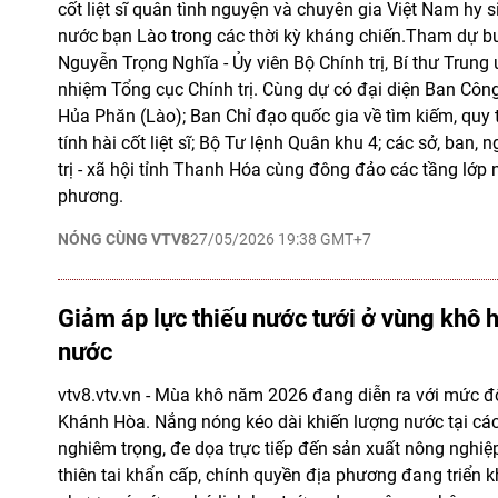
cốt liệt sĩ quân tình nguyện và chuyên gia Việt Nam hy 
nước bạn Lào trong các thời kỳ kháng chiến.Tham dự bu
Nguyễn Trọng Nghĩa - Ủy viên Bộ Chính trị, Bí thư Trun
nhiệm Tổng cục Chính trị. Cùng dự có đại diện Ban Công 
Hủa Phăn (Lào); Ban Chỉ đạo quốc gia về tìm kiếm, quy 
tính hài cốt liệt sĩ; Bộ Tư lệnh Quân khu 4; các sở, ban, 
trị - xã hội tỉnh Thanh Hóa cùng đông đảo các tầng lớp
phương.
NÓNG CÙNG VTV8
27/05/2026 19:38 GMT+7
Giảm áp lực thiếu nước tưới ở vùng khô 
nước
vtv8.vtv.vn - Mùa khô năm 2026 đang diễn ra với mức độ
Khánh Hòa. Nắng nóng kéo dài khiến lượng nước tại cá
nghiêm trọng, đe dọa trực tiếp đến sản xuất nông nghiệp
thiên tai khẩn cấp, chính quyền địa phương đang triển k