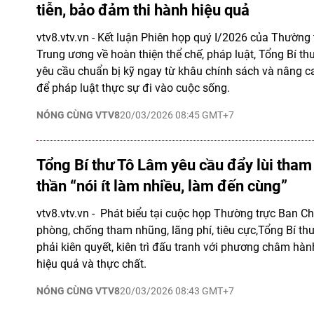
tiễn, bảo đảm thi hành hiệu quả
vtv8.vtv.vn - Kết luận Phiên họp quý I/2026 của Thường
Trung ương về hoàn thiện thể chế, pháp luật, Tổng Bí 
yêu cầu chuẩn bị kỹ ngay từ khâu chính sách và nâng c
để pháp luật thực sự đi vào cuộc sống.
NÓNG CÙNG VTV8
20/03/2026 08:45 GMT+7
Tổng Bí thư Tô Lâm yêu cầu đẩy lùi tham
thần “nói ít làm nhiều, làm đến cùng”
vtv8.vtv.vn - Phát biểu tại cuộc họp Thường trực Ban C
phòng, chống tham nhũng, lãng phí, tiêu cực,Tổng Bí 
phải kiên quyết, kiên trì đấu tranh với phương châm hành
hiệu quả và thực chất.
NÓNG CÙNG VTV8
20/03/2026 08:43 GMT+7