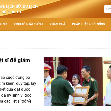
N, LỊCH SỬ, DU LỊCH
 NỐI THỜI ĐẠI
CH SỬ
KINH TẾ & TÀI CHÍNH
KHÁM PHÁ
PHÁP LUẬT & ĐỜI SỐNG
ệt sĩ để giám
ự vào cuộc đồng bộ
ìm kiếm, quy tập, lấy
 kết quả đạt được
 đã hy sinh vì độc
các liệt sĩ trở về