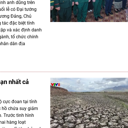
sinh anh dũng trên
ổi lễ có Đại tướng
g ương Đảng, Chủ
tác đặc biệt tỉnh
tập và xác định danh
ngành, tổ chức chính
 nhân dân địa
hạn nhất cả
 cực đoan tại tỉnh
c hồ chứa suy giảm
. Trước tình hình
hai hàng loạt