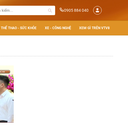
0905 884 040
THỂ THAO - SỨC KHỎE
XE - CÔNG NGHỆ
XEM GÌ TRÊN VTV8