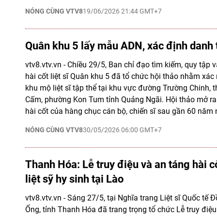
NÓNG CÙNG VTV8
19/06/2026 21:44 GMT+7
Quân khu 5 lấy mẫu ADN, xác định danh tí
vtv8.vtv.vn - Chiều 29/5, Ban chỉ đạo tìm kiếm, quy tập 
hài cốt liệt sĩ Quân khu 5 đã tổ chức hội thảo nhằm xác
khu mộ liệt sĩ tập thể tại khu vực đường Trường Chinh,
Cấm, phường Kon Tum tỉnh Quảng Ngãi. Hội thảo mở ra 
hài cốt của hàng chục cán bộ, chiến sĩ sau gần 60 năm 
NÓNG CÙNG VTV8
30/05/2026 06:00 GMT+7
Thanh Hóa: Lễ truy điệu và an táng hài c
liệt sỹ hy sinh tại Lào
vtv8.vtv.vn - Sáng 27/5, tại Nghĩa trang Liệt sĩ Quốc tế 
Ống, tỉnh Thanh Hóa đã trang trọng tổ chức Lễ truy điệu