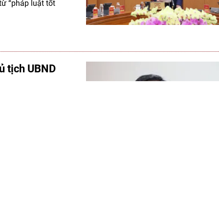
ừ “pháp luật tốt
ủ tịch UBND
 Chỉ đạo về dữ liệu
n Văn Được làm
ai thác hiệu quả dữ
m, phủ sóng 5G