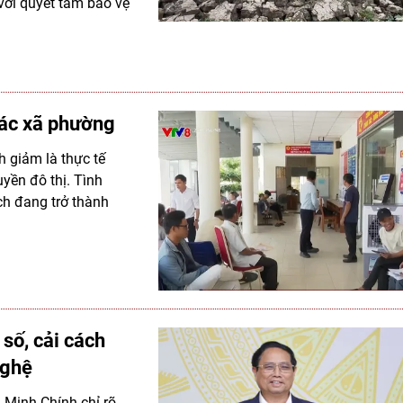
với quyết tâm bảo vệ
các xã phường
h giảm là thực tế
uyền đô thị. Tình
ách đang trở thành
số, cải cách
nghệ
 Minh Chính chỉ rõ