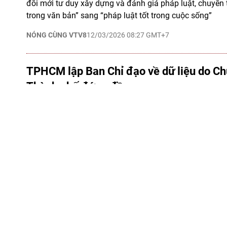
đổi mới tư duy xây dựng và đánh giá pháp luật, chuyển t
trong văn bản” sang “pháp luật tốt trong cuộc sống”
NÓNG CÙNG VTV8
12/03/2026 08:27 GMT+7
TPHCM lập Ban Chỉ đạo về dữ liệu do Ch
Thành phố đứng đầu
vtv8.vtv.vn - UBND TPHCM vừa quyết định thành lập Ban
với 32 thành viên, do Chủ tịch UBND Thành phố Nguyễ
Trưởng ban, nhằm tăng cường điều phối, xây dựng và kh
liệu phục vụ chuyển đổi số và phát triển kinh tế - xã hội.
CÔNG NGHỆ
08/03/2026 23:25 GMT+7
TP HCM hướng tới thí điểm 6G trong nă
tới 95% dân số