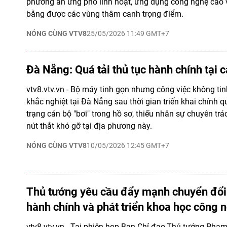
phương án ứng phó linh hoạt, ứng dụng công nghệ cao 
bằng được các vùng thâm canh trọng điểm.
NÓNG CÙNG VTV8
25/05/2026 11:49 GMT+7
Đà Nẵng: Quá tải thủ tục hành chính tại 
vtv8.vtv.vn - Bộ máy tinh gọn nhưng công việc không tin
khắc nghiệt tại Đà Nẵng sau thời gian triển khai chính q
trạng cán bộ "bơi" trong hồ sơ, thiếu nhân sự chuyên tr
nút thắt khó gỡ tại địa phương này.
NÓNG CÙNG VTV8
10/05/2026 12:45 GMT+7
Thủ tướng yêu cầu đẩy mạnh chuyển đổi 
hành chính và phát triển khoa học công 
vtv8.vtv.vn - Tại phiên họp Ban Chỉ đạo,Thủ tướng Phạm