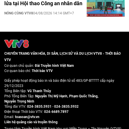
lửa tại Hội thao Công an nhân dân
NÓNG CÙNG VTV8
04/08/2026 14:14 GMT+7
CHUYÊN TRANG VĂN HÓA, DI SẢN, LỊCH SỬ VÀ DU LỊCH VTV8 - THỜI BÁO
VTV
Cơ quan chủ quản:
Đài Truyền hình Việt Nam
Cơ quan báo chí:
Thời báo VTV
Giấy phép hoạt động báo in và báo điện tử số 483/GP-BTTTT cấp ngày
29/12/2023
Tổng Biên tập:
Vũ Thanh Thủy
Phó Tổng Biên Tập:
Nguyễn Thị Mỹ Hạnh
,
Phạm Quốc Thắng
,
Nguyễn Trọng Ninh
Tổng đài VTV:
024-3835.5931
-
024-3835.5932
Ðiện thoại Thời báo VTV:
024-6689.7897
Email:
toasoan@vtv.vn
Liên hệ quảng cáo và truyền thông
Trung tâm Truyền hình Việt Nam khu vực Miền Trung – Tây Nguyên (VTV8)