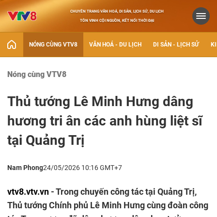
CHUYÊN TRANG VĂN HOÁ, DI SẢN, LỊCH SỬ, DU LỊCH
TÔN VINH CỘI NGUỒN, KẾT NỐI THỜI ĐẠI
NÓNG CÙNG VTV8
VĂN HOÁ - DU LỊCH
DI SẢN - LỊCH SỬ
KI
Nóng cùng VTV8
Thủ tướng Lê Minh Hưng dâng
hương tri ân các anh hùng liệt sĩ
tại Quảng Trị
Nam Phong
24/05/2026 10:16 GMT+7
vtv8.vtv.vn
- Trong chuyến công tác tại Quảng Trị,
Thủ tướng Chính phủ Lê Minh Hưng cùng đoàn công