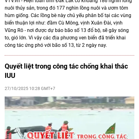
VTV.vn - Hiện toàn tỉnh Đắk Lắk có khoảng 186 nghìn lồng
nuôi thủy sản, trong đó 177 nghìn lồng nuôi và ươm tôm
hùm giống. Các lồng bè này chủ yếu phân bố tại các vùng
biển thuận lợi như: đầm Cù Mông, vịnh Xuân Đài, vịnh
Vũng Rô - nơi được dự báo bão số 13 đổ bộ, sẽ gây sóng
to, gió lớn. Vì vậy các địa phương ven biển đã triển khai
công tác ứng phó với bão số 13, từ 2 ngày nay.
Quyết liệt trong công tác chống khai thác
IUU
27/10/2025 10:28 GMT+7