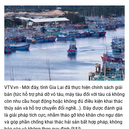
VTV.vn - Mới đây, tỉnh Gia Lai đã thực hiện chính sách giải
bản (tức hỗ trợ phá dỡ vỏ tàu, máy tàu đối với tàu cá không
còn nhu cầu hoạt động hoặc không đủ điều kiện khai thác
thủy sản và hỗ trợ chuyển đổi nghề...). Đây được đánh giá
là giải pháp tích cực, nhằm tháo gỡ khó khăn cho ngư dân
và góp phần chống khai thác hải sản bất hợp pháp, không
báo cáo và không theo quy định (IUU).