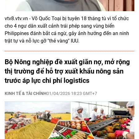
vtv8.vtv.vn - Võ Quốc Toại bị tuyên 18 tháng tù vì tổ chức
cho 4 ngư dân xuất cảnh trái phép sang vùng biển
Philippines đánh bắt cá ngừ, gây ảnh hưởng đến an ninh
trật tự và nỗ lực gỡ "thẻ vàng" IUU.
Bộ Nông nghiệp đề xuất giãn nợ, mở rộng
thị trường để hỗ trợ xuất khẩu nông sản
trước áp lực chi phí logistics
KINH TẾ & TÀI CHÍNH
01/04/2026 18:23 GMT+7