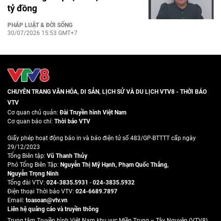
tỷ đồng
PHÁP LUẬT & ĐỜI SỐNG
30/07/2026 15:53 GMT+7
CHUYÊN TRANG VĂN HÓA, DI SẢN, LỊCH SỬ VÀ DU LỊCH VTV8 - THỜI BÁO
VTV
Cơ quan chủ quản:
Đài Truyền hình Việt Nam
Cơ quan báo chí:
Thời báo VTV
Giấy phép hoạt động báo in và báo điện tử số 483/GP-BTTTT cấp ngày
29/12/2023
Tổng Biên tập:
Vũ Thanh Thủy
Phó Tổng Biên Tập:
Nguyễn Thị Mỹ Hạnh
,
Phạm Quốc Thắng
,
Nguyễn Trọng Ninh
Tổng đài VTV:
024-3835.5931
-
024-3835.5932
Ðiện thoại Thời báo VTV:
024-6689.7897
Email:
toasoan@vtv.vn
Liên hệ quảng cáo và truyền thông
Trung tâm Truyền hình Việt Nam khu vực Miền Trung – Tây Nguyên (VTV8)