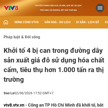
CHUYÊN TRANG VĂN HOÁ, DI SẢN, LỊCH SỬ, DU LỊCH
TÔN VINH CỘI NGUỒN, KẾT NỐI THỜI ĐẠI
NÓNG CÙNG VTV8
VĂN HOÁ - DU LỊCH
DI SẢN - LỊCH SỬ
KI
Pháp luật & Đời sống
Khởi tố 4 bị can trong đường dây
sản xuất giá đỗ sử dụng hóa chất
cấm, tiêu thụ hơn 1.000 tấn ra thị
trường
Sao La
02/06/2026 17:52 GMT+7
vtv8.vtv.vn
- Công an TP Hồ Chí Minh đã khởi tố, bắt