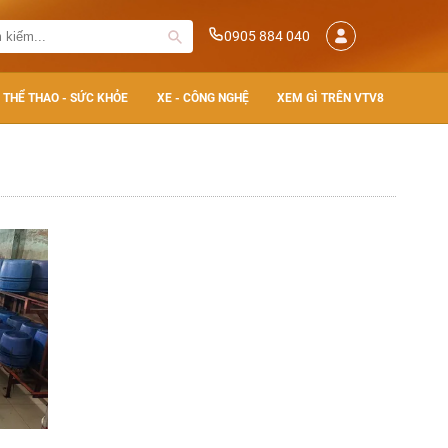
0905 884 040
THỂ THAO - SỨC KHỎE
XE - CÔNG NGHỆ
XEM GÌ TRÊN VTV8