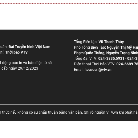
Tổng Biên tập:
Vũ Thanh Thủy
quản:
Đài Truyền hình Việt Nam
Phó Tổng Biên Tập:
Nguyễn Thị Mỹ Hạ
hí:
Thời báo VTV
Phạm Quốc Thắng
,
Nguyễn Trọng Nin
Tổng đài VTV:
024-3835.5931
-
024-3
t động báo in và báo điện tử số
Ðiện thoại Thời báo VTV:
024-6689.7
 cấp ngày 29/12/2023
Email:
toasoan@vtv.vn
thức nếu không có sự chấp thuận bằng văn bản. Ghi rõ nguồn VTV.vn khi phát hành