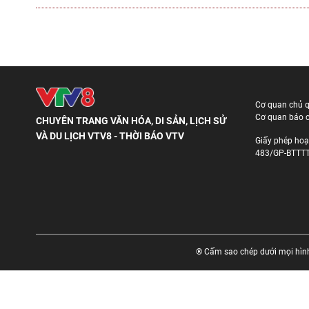
Cơ quan chủ 
Cơ quan báo c
CHUYÊN TRANG VĂN HÓA, DI SẢN, LỊCH SỬ
VÀ DU LỊCH VTV8 - THỜI BÁO VTV
Giấy phép hoạ
483/GP-BTTTT
® Cấm sao chép dưới mọi hình 