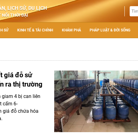
N, LỊCH SỬ, DU LỊCH
 NỐI THỜI ĐẠI
CH SỬ
KINH TẾ & TÀI CHÍNH
KHÁM PHÁ
PHÁP LUẬT & ĐỜI SỐNG
t giá đỗ sử
n ra thị trường
 giam 4 bị can liên
t cấm 6-
ấn giá đỗ chứa hóa
a.