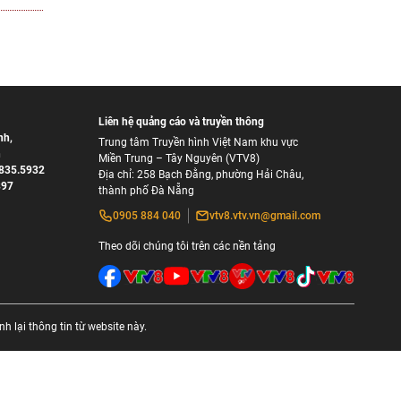
Liên hệ quảng cáo và truyền thông
nh
,
Trung tâm Truyền hình Việt Nam khu vực
h
Miền Trung – Tây Nguyên (VTV8)
835.5932
Địa chỉ: 258 Bạch Đằng, phường Hải Châu,
897
thành phố Đà Nẵng
0905 884 040
vtv8.vtv.vn@gmail.com
Theo dõi chúng tôi trên các nền tảng
 lại thông tin từ website này.