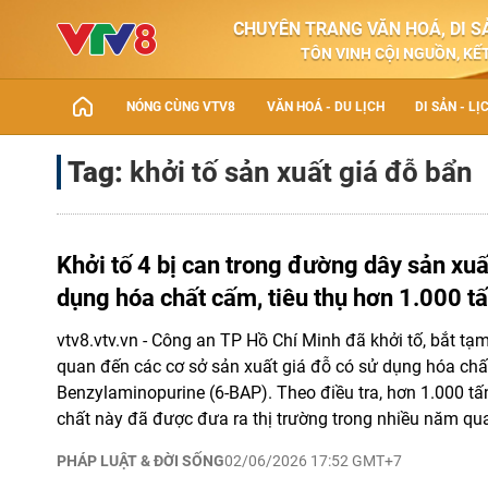
CHUYÊN TRANG VĂN HOÁ, DI SẢ
TÔN VINH CỘI NGUỒN, KẾT
NÓNG CÙNG VTV8
VĂN HOÁ - DU LỊCH
DI SẢN - LỊ
Tag:
khởi tố sản xuất giá đỗ bẩn
Khởi tố 4 bị can trong đường dây sản xuấ
dụng hóa chất cấm, tiêu thụ hơn 1.000 tấ
vtv8.vtv.vn - Công an TP Hồ Chí Minh đã khởi tố, bắt tạm
quan đến các cơ sở sản xuất giá đỗ có sử dụng hóa chấ
Benzylaminopurine (6-BAP). Theo điều tra, hơn 1.000 t
chất này đã được đưa ra thị trường trong nhiều năm qu
PHÁP LUẬT & ĐỜI SỐNG
02/06/2026 17:52 GMT+7