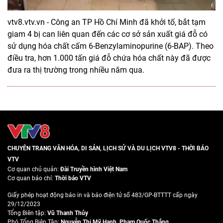
vtv8.vtv.vn - Công an TP Hồ Chí Minh đã khởi tố, bắt tạm
giam 4 bị can liên quan đến các cơ sở sản xuất giá đỗ có
sử dụng hóa chất cấm 6-Benzylaminopurine (6-BAP). Theo
điều tra, hơn 1.000 tấn giá đỗ chứa hóa chất này đã được
đưa ra thị trường trong nhiều năm qua.
CHUYÊN TRANG VĂN HÓA, DI SẢN, LỊCH SỬ VÀ DU LỊCH VTV8 - THỜI BÁO
VTV
Cơ quan chủ quản:
Đài Truyền hình Việt Nam
Cơ quan báo chí:
Thời báo VTV
Giấy phép hoạt động báo in và báo điện tử số 483/GP-BTTTT cấp ngày
29/12/2023
Tổng Biên tập:
Vũ Thanh Thủy
Phó Tổng Biên Tập:
Nguyễn Thị Mỹ Hạnh
,
Phạm Quốc Thắng
,