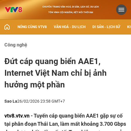
CHUYÊN TRANG VĂN HOÁ, DI SẢN, LỊCH SỬ, DU LỊCH
TÔN VINH CỘI NGUỒN, KẾT NỐI THỜI ĐẠI
NÓNG CÙNG VTV8
VĂN HOÁ - DU LỊCH
DI SẢN - LỊCH SỬ
KI
Công nghệ
Đứt cáp quang biển AAE1,
Internet Việt Nam chỉ bị ảnh
hưởng một phần
Sao La
26/02/2026 23:58 GMT+7
vtv8.vtv.vn
- Tuyến cáp quang biển AAE1 gặp sự cố
tại phân đoạn Thái Lan, làm mất khoảng 3.700 Gbps