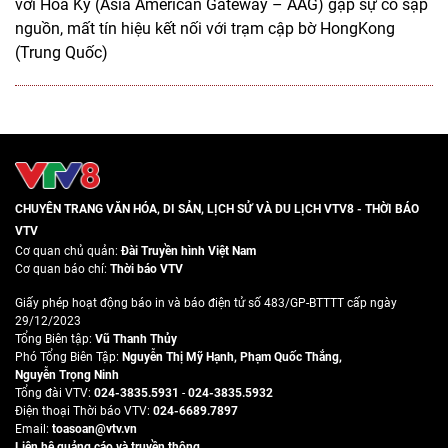
với Hoa Kỳ (Asia American Gateway – AAG) gặp sự cố sập
nguồn, mất tín hiệu kết nối với trạm cập bờ HongKong
(Trung Quốc)
CHUYÊN TRANG VĂN HÓA, DI SẢN, LỊCH SỬ VÀ DU LỊCH VTV8 - THỜI BÁO
VTV
Cơ quan chủ quản:
Đài Truyền hình Việt Nam
Cơ quan báo chí:
Thời báo VTV
Giấy phép hoạt động báo in và báo điện tử số 483/GP-BTTTT cấp ngày
29/12/2023
Tổng Biên tập:
Vũ Thanh Thủy
Phó Tổng Biên Tập:
Nguyễn Thị Mỹ Hạnh
,
Phạm Quốc Thắng
,
Nguyễn Trọng Ninh
Tổng đài VTV:
024-3835.5931
-
024-3835.5932
Ðiện thoại Thời báo VTV:
024-6689.7897
Email:
toasoan@vtv.vn
Liên hệ quảng cáo và truyền thông